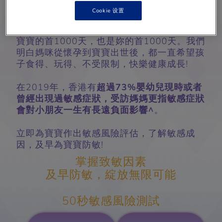
Cookie 设置
寶寶的首1000天，也是妳的首1000天。我們
明白媽咪從懷孕到寶寶出世後，都一直希望孩
子食得、玩得、不受限制，快樂健康成長!
在2019年，香港有
超過73%嬰幼兒現時或者
曾經出現過敏感症狀，受訪媽媽更指敏感症狀
會對小朋友一生有長遠負面影響^
。
立即為寶寶作出敏感風險評估，了解敏感成
因，及早為寶寶防敏!
掌握致敏因素
及早防敏，綻放無限可能
50秒敏感風險測試