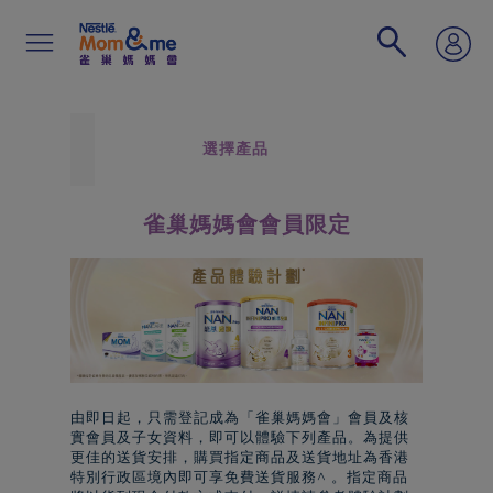
移
至
主
內
容
Search
選擇產品
雀巢媽媽會會員限定
由即日起，只需登記成為「
雀巢
媽媽會」會員及核
實會員及子女資料，即可以體驗下列產品。為提供
更佳的送貨安排，購買指定商品及送貨地址為香港
特別行政區境內即可享免費送貨服務^ 。指定商品