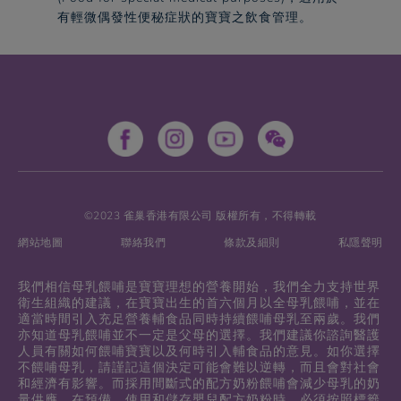
有輕微偶發性便秘症狀的寶寶之飲食管理。​
©2023 雀巢香港有限公司 版權所有，不得轉載
網站地圖
聯絡我們
條款及細則
私隱聲明
我們相信母乳餵哺是寶寶理想的營養開始，我們全力支持世界
衛生組織的建議，在寶寶出生的首六個月以全母乳餵哺，並在
適當時間引入充足營養輔食品同時持續餵哺母乳至兩歲。我們
亦知道母乳餵哺並不一定是父母的選擇。我們建議你諮詢醫護
人員有關如何餵哺寶寶以及何時引入輔食品的意見。如你選擇
不餵哺母乳，請謹記這個決定可能會難以逆轉，而且會對社會
和經濟有影響。而採用間斷式的配方奶粉餵哺會減少母乳的奶
量供應。在預備、使用和儲存嬰兒配方奶粉時，必須按照標籤