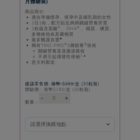
月體驗裝)
商品簡介:
適合準備懷孕、懷孕中及哺乳期的女性
1日1粒，配方貼近媽媽關鍵營養所需
#
#
1粒蘊含葉酸
、 DHA
、鐵質、碘質、
多種維他命及礦物質
■
最多醫護首選
®
®
獨有TRIO-PRO
3層鎖養
技術
關鍵營養直達腸道吸收
1
▲
不易引起偶發性便秘
意大利製造
建議零售價:
港幣 $359
/盒 (30粒裝)
體驗價：港幣$
180
/盒 (30粒裝)
-
+
數量：