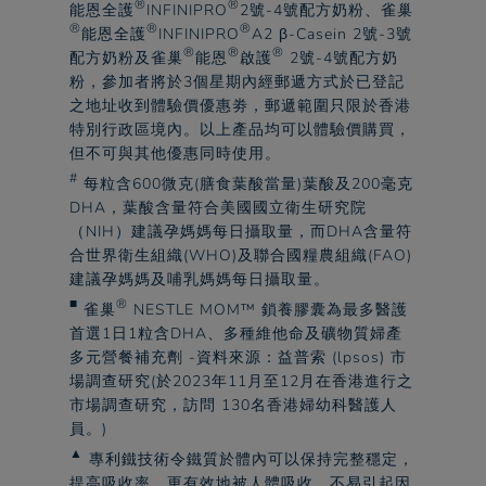
®
®
能恩全護
INFINIPRO
2號-4號配方奶粉、
雀巢
®
®
®
能恩全護
INFINIPRO
A2 β-Casein 2號-3號
®
®
®
配方奶粉及
雀巢
能恩
啟護
2號-4號配方奶
粉，參加者將於3個星期內經郵遞方式於已登記
之地址收到體驗價優惠劵，郵遞範圍只限於香港
特別行政區境內。以上產品均可以體驗價購買，
但不可與其他優惠同時使用。​
#
每粒含600微克(膳食葉酸當量)葉酸及200毫克
DHA，葉酸含量符合美國國立衛生研究院
（NIH）建議孕媽媽每日攝取量，而DHA含量符
合世界衛生組織(WHO)及聯合國糧農組織(FAO)
建議孕媽媽及哺乳媽媽每日攝取量。​
■
®
雀巢
NESTLE MOM™ 鎖養膠囊為最多醫護
首選1日1粒含DHA、多種維他命及礦物質婦產
多元營餐補充劑 -資料來源：益普索 (lpsos) 市
場調查研究(於2023年11月至12月在香港進行之
市場調查研究，訪問 130名香港婦幼科醫護人
員。)​
▲
專利鐵技術令鐵質於體內可以保持完整穩定，
提高吸收率，更有效地被人體吸收，不易引起因