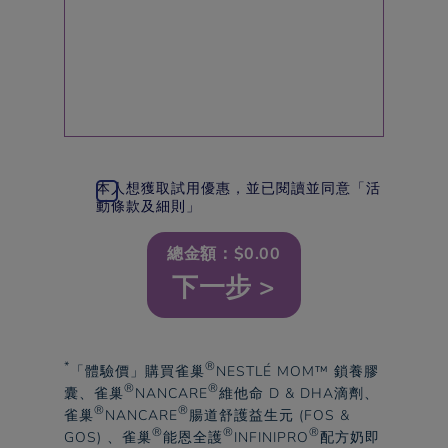
本人想獲取試用優惠，並已閱讀並同意「活
動條款及細則」
總金額：$
0.00
下一步 >
*
®
「體驗價」購買
雀巢
NESTLÉ MOM™ 鎖養膠
®
®
囊、
雀巢
NANCARE
維他命 D & DHA滴劑、
®
®
雀巢
NANCARE
腸道舒護益生元 (FOS &
®
®
®
GOS) 、
雀巢
能恩全護
INFINIPRO
配方奶即