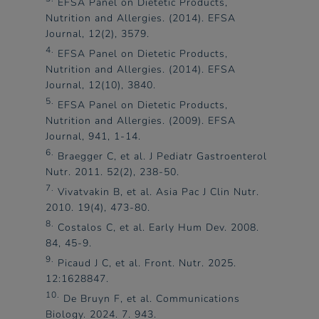
EFSA Panel on Dietetic Products,
Nutrition and Allergies. (2014). EFSA
Journal, 12(2), 3579.​
4.
EFSA Panel on Dietetic Products,
Nutrition and Allergies. (2014). EFSA
Journal, 12(10), 3840.​
5.
EFSA Panel on Dietetic Products,
Nutrition and Allergies. (2009). EFSA
Journal, 941, 1-14.​
6.
Braegger C, et al. J Pediatr Gastroenterol
Nutr. 2011. 52(2), 238-50.​
7.
Vivatvakin B, et al. Asia Pac J Clin Nutr.
2010. 19(4), 473-80.​
8.
Costalos C, et al. Early Hum Dev. 2008.
84, 45-9.​
9.
Picaud J C, et al. Front. Nutr. 2025.
12:1628847.​
10.
De Bruyn F, et al. Communications
Biology. 2024. 7. 943.​