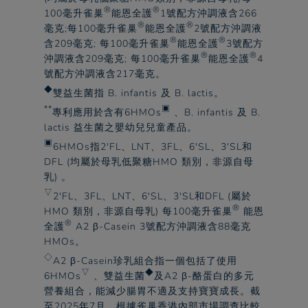
®
®
100毫升
雀巢
能恩全護
1號配方沖調液含266
®
®
毫克;每100毫升
雀巢
能恩全護
2號配方沖調液
®
®
含209毫克; 每100毫升
雀巢
能恩全護
3號配方
®
®
沖調液含209毫克; 每100毫升
雀巢
能恩全護
4
號配方沖調液含217毫克。​
◆
雙益生菌指 B. infantis 及 B. lactis。​
**
▣
專利應用於含有6HMOs
、B. infantis 及 B.
lactis 益生菌之嬰幼兒兒童產品。​
▣
6HMOs指2'FL、LNT、3FL、6'SL、3'SL和
DFL (均屬於母乳低聚糖HMO 類別，非源自母
乳) 。​
▽
2'FL、3FL、LNT、6'SL、3'SL和DFL (屬於
®
HMO 類別，非源自母乳) 每100毫升
雀巢
能恩
®
全護
A2 β-Casein 3號配方沖調液含88毫克
HMOs。​
◇
A2 β-Casein珍乳組合指一個包括了使用
▽
◆
6HMOs
、雙益生菌
及A2 β-酪蛋白的多元
營養組合，能減少腸胃不適及支持寶寶成長。截
至2025年7月，根據
雀巢
香港內部市場調查比較