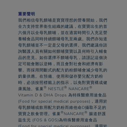
重要聲明​
我們相信母乳餵哺是寶寶理想的營養開始，我們
全力支持世界衛生組織的建議，在寶寶出生的首
六個月以全母乳餵哺，並在適當時間引入充足營
養輔食品同時持續餵哺母乳至兩歲。我們亦知道
母乳餵哺並不一定是父母的選擇。我們建議你諮
詢醫護人員有關如何餵哺寶寶以及何時引入輔食
品的意見。如你選擇不餵哺母乳，請謹記這個決
定可能會難以逆轉，而且會對社會和經濟有影
響。而採用間斷式的配方奶粉餵哺會減少母乳的
奶量供應。在預備、使用和儲存嬰兒配方奶粉
時，必須按照標籤上的指示，以免對寶寶構成健
®
®
®
康風險。
雀巢
NESTLÉ
NANCARE
Vitamin D & DHA Drops 為特殊醫療用途食品
(Food for special medical purposes)，適用於
母乳餵哺或飲用配方奶粉而維他命D攝取不足的
®
®
寶寶之飲食管理。
雀巢
NANCARE
腸道舒護
益生元 (FOS & GOS)為特殊醫療用途食品
(Food for special medical purposes)，適用於