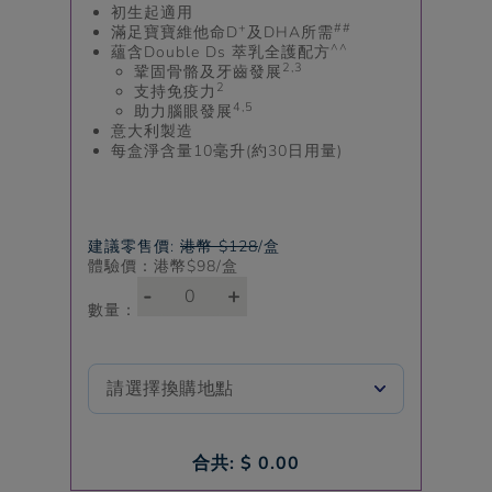
初生起適用
+
##
滿足寶寶維他命D
及DHA所需
^^
蘊含Double Ds 萃乳全護配方
2,3
鞏固骨骼及牙齒發展
2
支持免疫力
4,5
助力腦眼發展
意大利製造
每盒淨含量10毫升(約30日用量)
建議零售價:
港幣 $128
/盒
體驗價：港幣$
98
/盒
-
+
數量：
合共: $
0.00