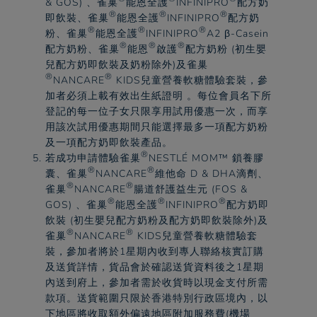
& GOS) 、
雀巢
能恩全護
INFINIPRO
配方奶
®
®
®
即飲裝、
雀巢
能恩全護
INFINIPRO
配方奶
®
®
®
粉、
雀巢
能恩全護
INFINIPRO
A2 β-Casein
®
®
®
配方奶粉、
雀巢
能恩
啟護
配方奶粉 (初生嬰
兒配方奶即飲裝及奶粉除外)及
雀巢
®
®
NANCARE
KIDS兒童營養軟糖體驗套裝，參
加者必須上載有效出生紙證明 。每位會員名下所
登記的每一位子女只限享用試用優惠一次，而享
用該次試用優惠期間只能選擇最多一項配方奶粉
及一項配方奶即飲裝產品。​
®
若成功申請體驗
雀巢
NESTLÉ MOM™ 鎖養膠
®
®
囊、
雀巢
NANCARE
維他命 D & DHA滴劑、
®
®
雀巢
NANCARE
腸道舒護益生元 (FOS &
®
®
®
GOS) 、
雀巢
能恩全護
INFINIPRO
配方奶即
飲裝 (初生嬰兒配方奶粉及配方奶即飲裝除外)及
®
®
雀巢
NANCARE
KIDS兒童營養軟糖體驗套
裝，參加者將於1星期內收到專人聯絡核實訂購
及送貨詳情，貨品會於確認送貨資料後之1星期
內送到府上，參加者需於收貨時以現金支付所需
款項。送貨範圍只限於香港特別行政區境內，以
下地區將收取額外偏遠地區附加服務費(機場