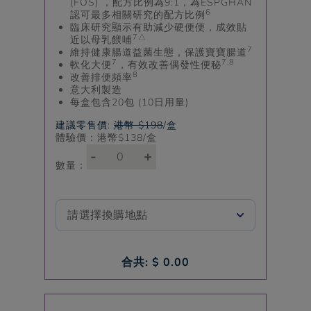
(FOS) ，配方比例為9:1，為ESPGHAN
6
認可最多相關研究的配方比例
臨床研究顯示有助減少硬便便，成效貼
7△
近以母乳餵哺
7
維持健康腸道益菌生態，保護寶寶腸道
7
7,8
軟化大便
，有效改善偶發性便秘
8
改善排便頻率
意大利製造
每盒包含20包 (10日用量)
建議零售價:
港幣 $198
/盒
體驗價：港幣$
138
/盒
-
+
數量：
合共: $
0.00