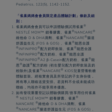
Pediatrics, 122(5), 1142-1152.​
「
雀巢
媽媽會會員限定產品體驗計劃」條款及細
則：
®
雀巢
媽媽會會員可以申請體驗價試用
雀巢
®
®
NESTLÉ MOM™ 鎖養膠囊、
雀巢
NANCARE
®
®
維他命 D & DHA滴劑、
雀巢
NANCARE
腸道
®
舒護益生元 (FOS & GOS) 、
雀巢
能恩全護
®
®
®
INFINIPRO
配方奶即飲裝、
雀巢
能恩全護
®
®
®
INFINIPRO
配方奶粉、
雀巢
能恩全護
®
®
®
INFINIPRO
A2 β-Casein配方奶粉、
雀巢
能
®
®
恩
啟護
配方奶粉 (初生嬰兒配方奶即飲裝及奶
®
®
粉除外)及
雀巢
NANCARE
KIDS兒童營養軟糖
體驗套裝。經核實會員及所登記的子女身份後，
將有專人聯絡送貨安排。若資料不全或未能成功
聯絡，均視作不能享用本優惠。​
如有發現重覆登記以體驗價購買/曾享用任何
雀巢
®
®
NESTLÉ MOM™ 鎖養膠囊、
雀巢
®
NANCARE
維他命 D & DHA滴劑、
雀巢
®
®
NANCARE
腸道舒護益生元 (FOS & GOS) 、