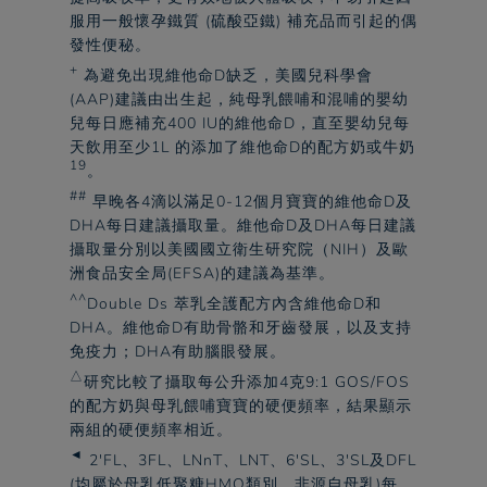
服用一般懷孕鐵質 (硫酸亞鐵) 補充品而引起的偶
發性便秘。​
+
為避免出現維他命D缺乏，美國兒科學會
(AAP)建議由出生起，純母乳餵哺和混哺的嬰幼
兒每日應補充400 IU的維他命D，直至嬰幼兒每
天飲用至少1L 的添加了維他命D的配方奶或牛奶
19
。​
##
早晚各4滴以滿足0-12個月寶寶的維他命D及
DHA每日建議攝取量。維他命D及DHA每日建議
攝取量分別以美國國立衛生研究院（NIH）及歐
洲食品安全局(EFSA)的建議為基準。​
^^
Double Ds 萃乳全護配方內含維他命D和
DHA。維他命D有助骨骼和牙齒發展，以及支持
免疫力；DHA有助腦眼發展。​
△
研究比較了攝取每公升添加4克9:1 GOS/FOS
的配方奶與母乳餵哺寶寶的硬便頻率，結果顯示
兩組的硬便頻率相近。​
◄
2'FL、3FL、LNnT、LNT、6'SL、3'SL及DFL
(均屬於母乳低聚糖HMO類別，非源自母乳)每