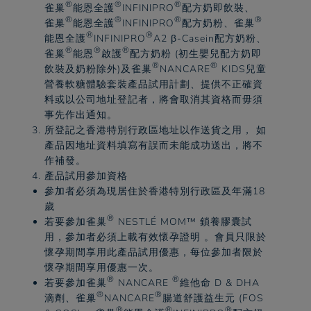
®
®
®
雀巢
能恩全護
INFINIPRO
配方奶即飲裝、
®
®
®
®
雀巢
能恩全護
INFINIPRO
配方奶粉、
雀巢
®
®
能恩全護
INFINIPRO
A2 β-Casein配方奶粉、
®
®
®
雀巢
能恩
啟護
配方奶粉 (初生嬰兒配方奶即
®
®
飲裝及奶粉除外)及
雀巢
NANCARE
KIDS兒童
營養軟糖體驗套裝產品試用計劃、提供不正確資
料或以公司地址登記者，將會取消其資格而毋須
事先作出通知。​
所登記之香港特別行政區地址以作送貨之用， 如
產品因地址資料填寫有誤而未能成功送出，將不
作補發。​
產品試用參加資格​
參加者必須為現居住於香港特別行政區及年滿18
歲​
®
若要參加
雀巢
NESTLÉ MOM™ 鎖養膠囊試
用，參加者必須上載有效懷孕證明 。會員只限於
懷孕期間享用此產品試用優惠，每位參加者限於
懷孕期間享用優惠一次。​
®
®
若要參加
雀巢
NANCARE
維他命 D & DHA
®
®
滴劑、
雀巢
NANCARE
腸道舒護益生元 (FOS
®
®
®