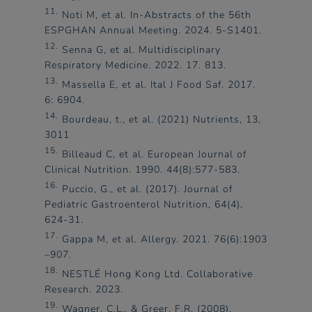
11.
Noti M, et al. In-Abstracts of the 56th
ESPGHAN Annual Meeting. 2024. 5-S1401.​
12.
Senna G, et al. Multidisciplinary
Respiratory Medicine. 2022. 17. 813.​
13.
Massella E, et al. Ital J Food Saf. 2017.
6: 6904.​
14.
Bourdeau, t., et al. (2021) Nutrients, 13,
3011​
15.
Billeaud C, et al. European Journal of
Clinical Nutrition. 1990. 44(8):577-583.​
16.
Puccio, G., et al. (2017). Journal of
Pediatric Gastroenterol Nutrition, 64(4),
624-31.​
17.
Gappa M, et al. Allergy. 2021. 76(6):1903
–907.​
18.
NESTLÉ Hong Kong Ltd. Collaborative
Research. 2023.​
19.
Wagner, C.L., & Greer, F.R. (2008).