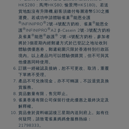
HK$280 ; 馬灣HK$80; 愉景灣HK$180)。若送
貨地點沒有升降機,顧客須繳付每層港幣$30之搬
®
運費。若成功申請體驗
雀巢
能恩全護
®
®
®
INFINIPRO
2號-4號配方奶粉、
雀巢
能恩全
®
®
護
INFINIPRO
A2 β-Casein 2號-3號配方奶粉
®
®
®
及
雀巢
能恩
啟護
2號-4號配方奶粉，參加者
將於3個星期內經郵遞方式於已登記之地址收到
體驗價優惠劵，郵遞範圍只限於香港特別行政區
境內。以上產品均可以體驗價購買，但不可與其
他優惠同時使用。​
訂購一經確認及接納，恕不可更改、取消，重覆
下單將不受理。​
產品不可兌換現金，亦不可轉讓，不設退貨及換
貨服務。​
貨品數量有限，售完即止。​
雀巢
香港有限公司保留行使此優惠之最終決定及
解釋權。​
貨品會於資料確認後三星期內送到府上。如有任
何疑問，請致電
雀巢
媽媽會服務熱線：
21798333。​