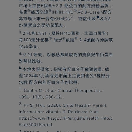
市場上主要6個含A2 β-酪蛋白的配方奶粉品牌，
®
®
®
雀巢
能恩全護
INFINIPRO
A2 β-Casein配方
▽
◆
為市場上唯一含有6HMOs
、雙益生菌
及A2
β-酪蛋白之嬰幼兒配方。​
◊
2'FL和LNnT（屬於HMO類別，非源自母乳）
®
®
®
每100毫升
雀巢
能恩
啟護
2-4號配方沖調液
含39毫克。​
◮
GINI 研究。以敏感風險較高的寶寶與牛奶蛋白
對照組比較。​
◣
本地大學研究，指獨有蛋白分子種類數量, 截
至2024年3月與香港市面上主要銷售的3種部分
水解 配方內的蛋白分子作比較。​
1.
Coplin M. et al. Clinical Therapeutics.
1991. 13(5), 606-12.​
2.
FHS (HK). (2020). Child Health- Parent
information: vitamin D. Retrieved from
https://www.fhs.gov.hk/english/health_info/c
hild/30078.html
3.