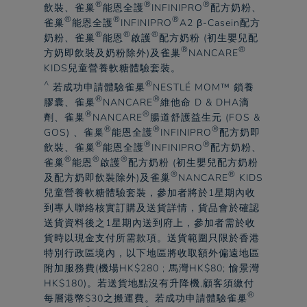
®
®
®
飲裝、
雀巢
能恩全護
INFINIPRO
配方奶粉、
®
®
®
雀巢
能恩全護
INFINIPRO
A2 β-Casein配方
®
®
®
奶粉、
雀巢
能恩
啟護
配方奶粉 (初生嬰兒配
®
®
方奶即飲裝及奶粉除外)及
雀巢
NANCARE
KIDS兒童營養軟糖體驗套裝。​
^
®
若成功申請體驗
雀巢
NESTLÉ MOM™ 鎖養
®
®
膠囊、
雀巢
NANCARE
維他命 D & DHA滴
®
®
劑、
雀巢
NANCARE
腸道舒護益生元 (FOS &
®
®
®
GOS) 、
雀巢
能恩全護
INFINIPRO
配方奶即
®
®
®
飲裝、
雀巢
能恩全護
INFINIPRO
配方奶粉、
®
®
®
雀巢
能恩
啟護
配方奶粉 (初生嬰兒配方奶粉
®
®
及配方奶即飲裝除外)及
雀巢
NANCARE
KIDS
兒童營養軟糖體驗套裝，參加者將於1星期內收
到專人聯絡核實訂購及送貨詳情，貨品會於確認
送貨資料後之1星期內送到府上，參加者需於收
貨時以現金支付所需款項。送貨範圍只限於香港
特別行政區境內，以下地區將收取額外偏遠地區
附加服務費(機場HK$280 ; 馬灣HK$80; 愉景灣
HK$180)。若送貨地點沒有升降機,顧客須繳付
®
每層港幣$30之搬運費。若成功申請體驗
雀巢