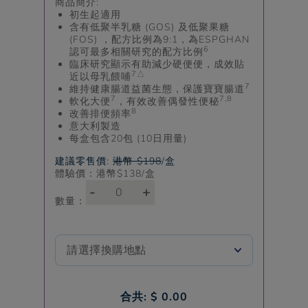
商品簡介:
初生起適用
含有低聚半乳糖 (GOS) 及低聚果糖
(FOS) ，配方比例為9:1，為ESPGHAN
6
認可最多相關研究的配方比例
臨床研究顯示有助減少硬便便，成效貼
7△
近以母乳餵哺
7
維持健康腸道益菌生態，保護寶寶腸道
7
7,8
軟化大便
，有效改善偶發性便秘
8
改善排便頻率
意大利製造
每盒包含20包 (10日用量)
建議零售價:
港幣 $198
/盒
體驗價：港幣$
138
/盒
-
+
數量：
合共: $
0.00