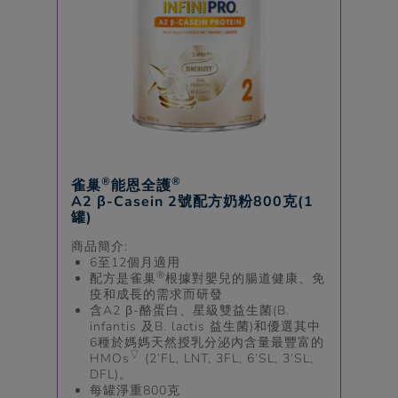
®
®
雀巢
能恩全護
A2 β-Casein 2號配方奶粉800克(1
罐)
商品簡介:
6至12個月適用
®
配方是雀巢
根據對嬰兒的腸道健康、免
疫和成長的需求而研發
含A2 β-酪蛋白、星級雙益生菌(B.
infantis 及B. lactis 益生菌)和優選其中
6種於媽媽天然授乳分泌內含量最豐富的
▽
HMOs
(2’FL, LNT, 3FL, 6’SL, 3’SL,
DFL)。
每罐淨重800克