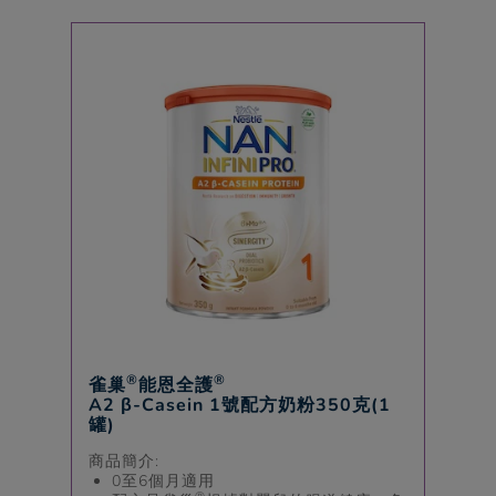
®
®
雀巢
能恩全護
A2 β-Casein 1號配方奶粉350克(1
罐)
商品簡介:
0至6個月適用