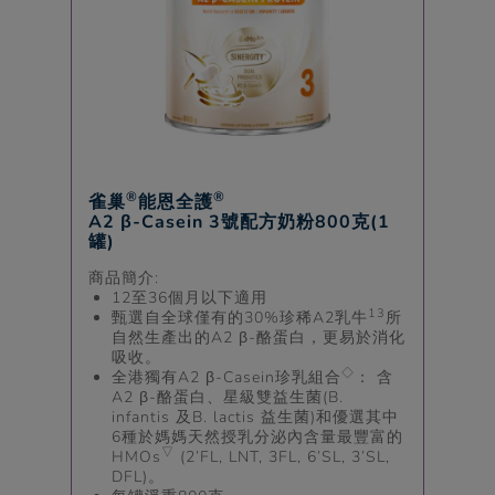
®
®
雀巢
能恩全護
A2 β-Casein 3號配方奶粉800克(1
罐)
商品簡介:
12至36個月以下適用
13
甄選自全球僅有的30%珍稀A2乳牛
所
自然生產出的A2 β-酪蛋白，更易於消化
吸收。
◇
全港獨有A2 β-Casein珍乳組合
： 含
A2 β-酪蛋白、星級雙益生菌(B.
infantis 及B. lactis 益生菌)和優選其中
6種於媽媽天然授乳分泌內含量最豐富的
▽
HMOs
(2’FL, LNT, 3FL, 6’SL, 3’SL,
DFL)。