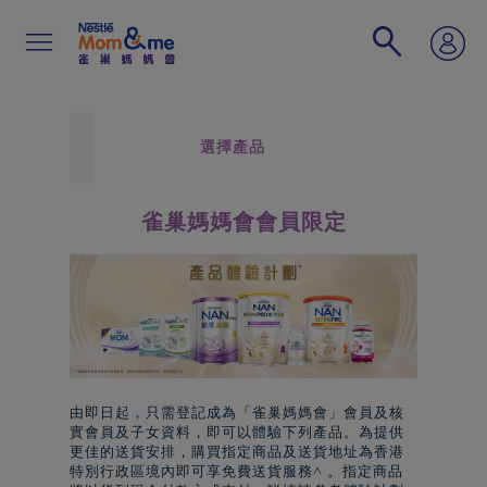
移
至
主
內
容
Search
選擇產品
雀巢媽媽會會員限定
由即日起，只需登記成為「
雀巢
媽媽會」會員及核
實會員及子女資料，即可以體驗下列產品。為提供
更佳的送貨安排，購買指定商品及送貨地址為香港
特別行政區境內即可享免費送貨服務^ 。指定商品