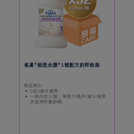
®
®
雀巢
能恩全護
1號配方奶即飲裝
商品簡介:
0至6個月適用
一箱內含32瓶，每瓶70毫升(連32個單
次使用即棄奶嘴)