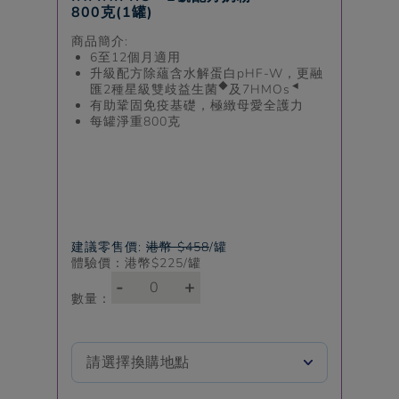
800克(1罐)
商品簡介:
6至12個月適用
升級配方除蘊含水解蛋白pHF-W，更融
◆
◄
匯2種星級雙歧益生菌
及7HMOs
有助鞏固免疫基礎，極緻母愛全護力​
每罐淨重800克
建議零售價:
港幣 $458
/罐
體驗價：港幣$
225
/罐
-
+
數量：