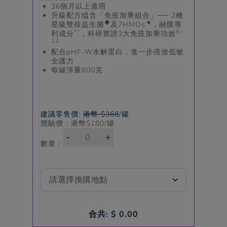
36個月以上適用
升級配方縕含「免疫加乘組合」── 2種
◆
◄
星級雙歧益生菌
及7HMOs
，融匯專
**
9-
利成分
，科研實證3大免疫加乘功效
12
配合pHF-W水解蛋白，進一步倍放低敏
全護力​
每罐淨重800克
建議零售價:
港幣 $368
/罐
體驗價：港幣$
180
/罐
-
+
數量：
合共: $
0.00