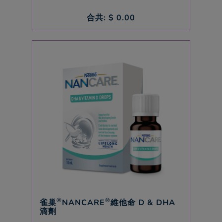
合共: $
0.00
®
®
雀巢
NANCARE
維他命 D & DHA
滴劑