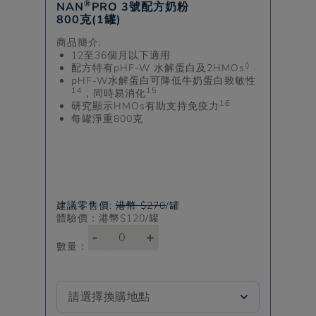
®
NAN
PRO 3號配方奶粉
800克(1罐)
商品簡介:
12至36個月以下適用
◊
配方特有
pHF-W
水解蛋白及2HMOs
pHF-W
水解蛋白可降低牛奶蛋白致敏性
14
15
，同時易消化
16
研究顯示HMOs有助支持免疫力
每罐淨重800克
建議零售價:
港幣 $270
/罐
體驗價：港幣$
120
/罐
-
+
數量：