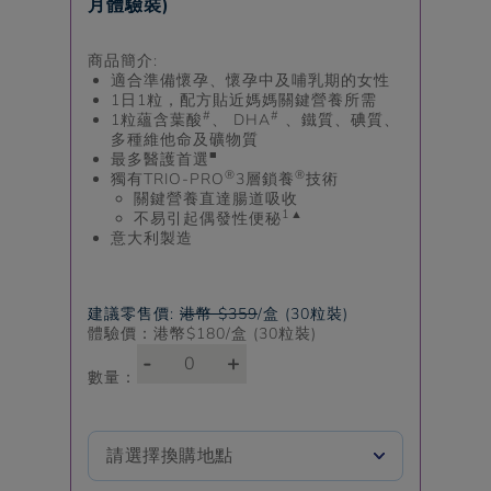
月體驗裝)
商品簡介:
適合準備懷孕、懷孕中及哺乳期的女性
1日1粒，配方貼近媽媽關鍵營養所需
#
#
1粒蘊含葉酸
、 DHA
、鐵質、碘質、
多種維他命及礦物質
■
最多醫護首選
®
®
獨有TRIO-PRO
3層鎖養
技術
關鍵營養直達腸道吸收
1
▲
不易引起偶發性便秘
意大利製造
建議零售價:
港幣 $359
/盒 (30粒裝)
體驗價：港幣$
180
/盒 (30粒裝)
-
+
數量：