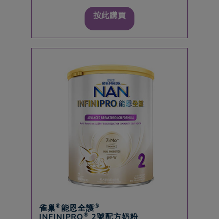
按此購買
®
®
雀巢
能恩全護
®
INFINIPRO
2號配方奶粉