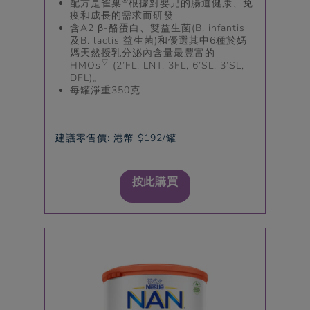
®
配方是雀巢
根據對嬰兒的腸道健康、免
疫和成長的需求而研發
含A2 β-酪蛋白、雙益生菌(B. infantis
及B. lactis 益生菌)和優選其中6種於媽
媽天然授乳分泌內含量最豐富的
▽
HMOs
(2’FL, LNT, 3FL, 6’SL, 3’SL,
DFL)。
每罐淨重350克
建議零售價: 港幣 $192/罐
按此購買