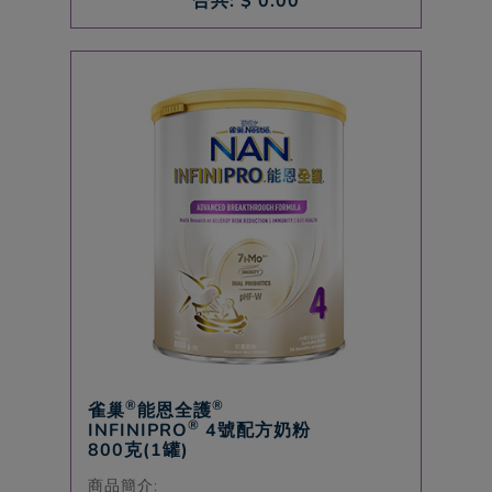
合共: $
0.00
®
®
雀巢
能恩全護
®
INFINIPRO
4號配方奶粉
800克(1罐)
商品簡介: