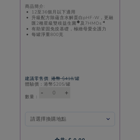
商品簡介:
12至36個月以下適用
升級配方除蘊含水解蛋白pHF-W，更融
◆
◄
匯2種星級雙歧益生菌
及7HMOs
有助鞏固免疫基礎，極緻母愛全護力​
每罐淨重800克
建議零售價:
港幣 $418
/罐
體驗價：港幣$
205
/罐
-
+
數量：