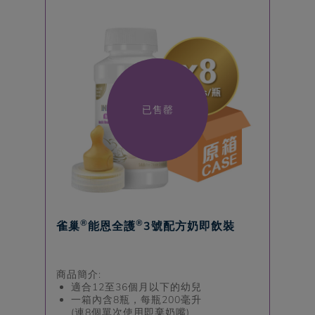
已售罄
®
®
雀巢
能恩全護
3號配方奶即飲裝
商品簡介:
適合12至36個月以下的幼兒
一箱內含8瓶，每瓶200毫升
(連8個單次使用即棄奶嘴)