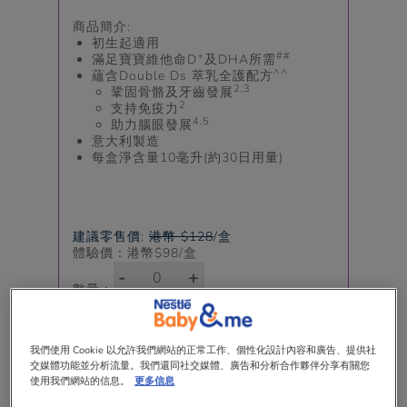
商品簡介:
初生起適用
+
##
滿足寶寶維他命D
及DHA所需
^^
蘊含Double Ds 萃乳全護配方
2,3
鞏固骨骼及牙齒發展
2
支持免疫力
4,5
助力腦眼發展
意大利製造
每盒淨含量10毫升(約30日用量)
建議零售價:
港幣 $128
/盒
體驗價：港幣$
98
/盒
-
+
數量：
我們使用 Cookie 以允許我們網站的正常工作、個性化設計內容和廣告、提供社
交媒體功能並分析流量。我們還同社交媒體、廣告和分析合作夥伴分享有關您
使用我們網站的信息。
更多信息