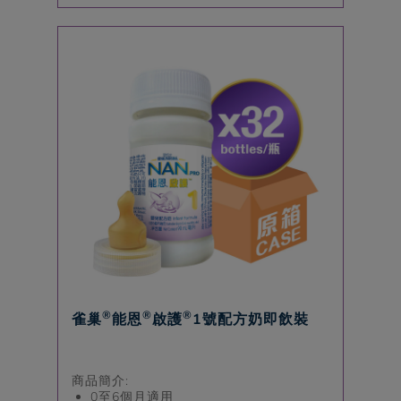
®
®
®
雀巢
能恩
啟護
1號配方奶即飲裝
商品簡介:
0至6個月適用