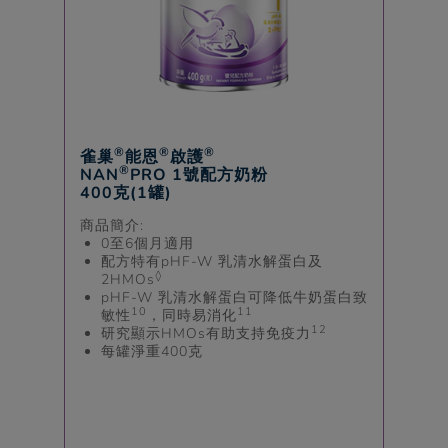
®
®
®
雀巢
能恩
啟護
®
NAN
PRO 1號配方奶粉
400克(1罐)
商品簡介:
0至6個月適用
配方特有
pHF-W
乳清水解蛋白及
◊
2HMOs
pHF-W
乳清水解蛋白可降低牛奶蛋白致
10
11
敏性
，同時易消化
12
研究顯示HMOs有助支持免疫力
每罐淨重400克