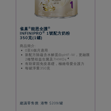
®
®
雀巢
能恩全護
®
INFINIPRO
1號配方奶粉
350克(1罐)
商品簡介:
0至6個月適用
新配方除蘊含水解蛋白pHF-W，更融匯
◄
2種雙歧益生菌及7HMOs
有助鞏固免疫基礎，極緻母愛全護力​
每罐淨重350克
建議零售價: 港幣 $209/罐