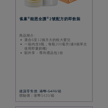
®
®
雀巢
能恩全護
2號配方奶即飲裝
商品簡介:
適合6至12個月大的較大嬰兒
一箱內含8瓶，每瓶200毫升(連8個單次
使用即棄奶嘴)
額外享 - 尊尚禮品包1份
建議零售價:
港幣 $470
/箱
體驗價：港幣$
420
/箱