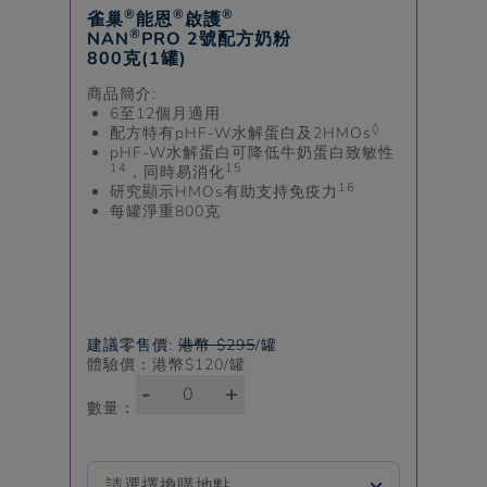
®
®
®
雀巢
能恩
啟護
®
NAN
PRO 2號配方奶粉
800克(1罐)
商品簡介:
6至12個月適用
◊
配方特有
pHF-W
水解蛋白及2HMOs
pHF-W
水解蛋白可降低牛奶蛋白致敏性
14
15
，同時易消化
16
研究顯示HMOs有助支持免疫力
每罐淨重800克
建議零售價:
港幣 $295
/罐
體驗價：港幣$
120
/罐
-
+
數量：