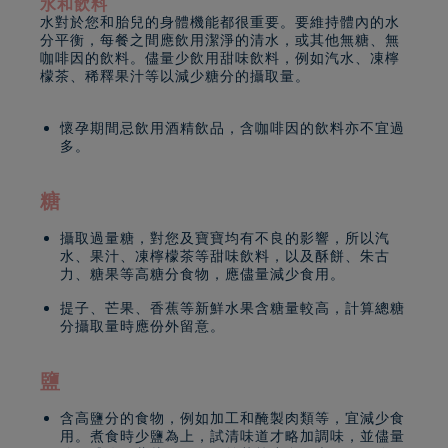
水和飲料
水對於您和胎兒的身體機能都很重要。要維持體內的水
分平衡，每餐之間應飲用潔淨的清水，或其他無糖、無
咖啡因的飲料。儘量少飲用甜味飲料，例如汽水、凍檸
檬茶、稀釋果汁等以減少糖分的攝取量。
懷孕期間忌飲用酒精飲品，含咖啡因的飲料亦不宜過
多。
糖
攝取過量糖，對您及寶寶均有不良的影響，所以汽
水、果汁、凍檸檬茶等甜味飲料，以及酥餅、朱古
力、糖果等高糖分食物，應儘量減少食用。
提子、芒果、香蕉等新鮮水果含糖量較高，計算總糖
分攝取量時應份外留意。
鹽
含高鹽分的食物，例如加工和醃製肉類等，宜減少食
用。煮食時少鹽為上，試清味道才略加調味，並儘量