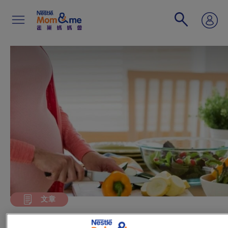
移
至
主
內
容
Search
文章
懷孕期每個食物群組的分量建議