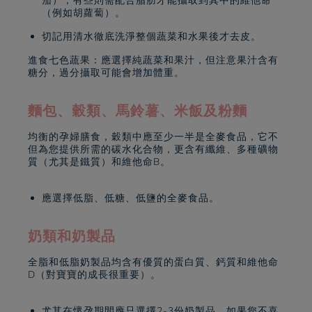
茄），有些則需配合脂肪才能攝取到其中的維他命
（例如胡蘿蔔）。
切記用清水徹底洗淨整個蔬菜和水果後才去皮。
進食七色蔬果：應選擇純蔬菜和果汁，但注意果汁含有
糖分，過分攝取可能會增加體重。
麵包、穀類、馬鈴薯、米飯及粉麵
均衡的孕婦膳食，穀類中應至少一半是全麥食品，它不
但為您提供所需的碳水化合物，更含有纖維、多種礦物
質（尤其是鐵質）和維他命B。
應選擇低脂、低糖、低鹽的全麥食品。
奶類和奶製品
全脂和低脂奶製品均含有優質的蛋白質、鈣質和維他命
D（對寶寶的成長很重要）。
尤其在懷孕期間應只選擇2-3份奶製品。如果您不喜