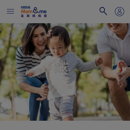
移
至
主
內
容
Search