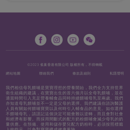
©2023 雀巢香港有限公司 版權所有，不得轉載
網站地圖
聯絡我們
條款及細則
私隱聲明
我們相信母乳餵哺是寶寶理想的營養開始，我們全力支持世界
衛生組織的建議，在寶寶出生的首六個月以全母乳餵哺，並在
適當時間引入充足營養輔食品同時持續餵哺母乳至兩歲。我們
亦知道母乳餵哺並不一定是父母的選擇。我們建議你諮詢醫護
人員有關如何餵哺寶寶以及何時引入輔食品的意見。如你選擇
不餵哺母乳，請謹記這個決定可能會難以逆轉，而且會對社會
和經濟有影響。而採用間斷式的配方奶粉餵哺會減少母乳的奶
量供應。在預備、使用和儲存嬰兒配方奶粉時，必須按照標籤
上的指示，以免對寶寶構成健康風險。