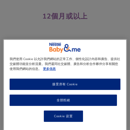
12個月或以上
看! 寶寶終於學行了! (學行期 – 12
個月以上)
我們使用 Cookie 以允許我們網站的正常工作、個性化設計內容和廣告、提供社
學行中的寶寶每天都變得更加獨立，在進餐時您亦會留
交媒體功能並分析流量。我們還同社交媒體、廣告和分析合作夥伴分享有關您
意到。他可能會堅持自行進食而不用您來幫忙，現在他
使用我們網站的信息。
更多信息
用手指餵食的技能正在改進，也愛把玩匙羹。社交方
面，他很期待認識新朋友，甚至會加入交談對話。準備
好聆聽寶寶說出「好」、「無」等單字 ，他要藉此表達
接受所有 Cookie
他前所未有的獨立自主!
全部拒絕
學行技能
Cookie 设置
體能：
獨自站立和開始獨行