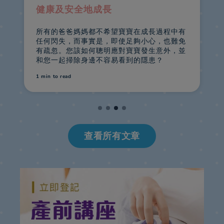
健康及安全地成長
​所有的爸爸媽媽都不希望寶寶在成長過程中有
任何閃失，而事實是，即使足夠小心，也難免
有疏忽。您該如何聰明應對寶寶發生意外，並
和您一起掃除身邊不容易看到的隱患？
1 min
to read
1
查看所有文章