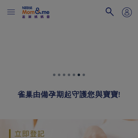
移
至
主
內
容
Search
雀巢由備孕期起守護您與寶寶!