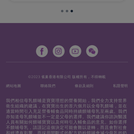
©2023 雀巢香港有限公司 版權所有，不得轉載
網站地圖
聯絡我們
條款及細則
私隱聲明
我們相信母乳餵哺是寶寶理想的營養開始，我們全力支持世界
衛生組織的建議，在寶寶出生的首六個月以全母乳餵哺，並在
適當時間引入充足營養輔食品同時持續餵哺母乳至兩歲。我們
亦知道母乳餵哺並不一定是父母的選擇。我們建議你諮詢醫護
人員有關如何餵哺寶寶以及何時引入輔食品的意見。如你選擇
不餵哺母乳，請謹記這個決定可能會難以逆轉，而且會對社會
和經濟有影響。而採用間斷式的配方奶粉餵哺會減少母乳的奶