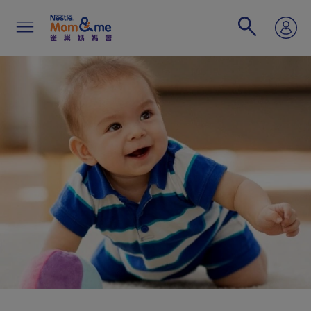
移
至
主
內
容
Search