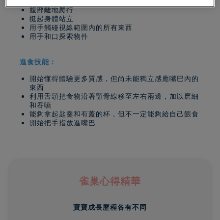
腹部離地爬行
挺起身體站立
用手觸碰視線範圍內的所有東西
用手和口探索物件
進食技能：
開始懂得體驗更多質感，但尚未能獨立感應嘴巴內的
東西
利用舌頭把食物沿著顎骨線移至左右兩邊，加以磨細
和吞嚥
能夠拿起匙羹和有蓋的杯，但不一定能夠給自己餵食
開始把手指放進嘴巴
雀巢心得精華
寶寶成長歷程各有不同