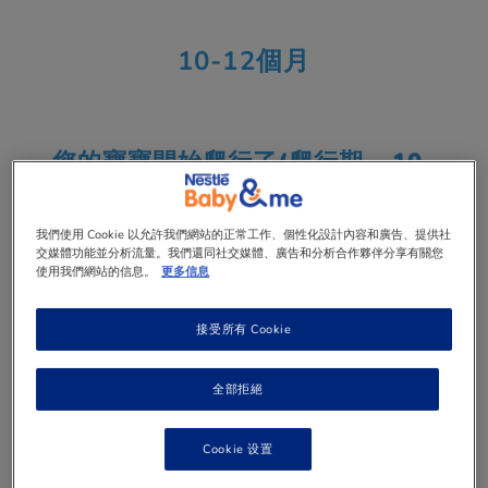
10-12個月
您的寶寶開始爬行了(爬行期 – 10-
12個月)
在爬行階段的寶寶，他們的氣力和精力必定會令您大感
我們使用 Cookie 以允許我們網站的正常工作、個性化設計內容和廣告、提供社
驚喜！您的寶寶開始喜愛走動 —— 從臥地滾動到俯身
交媒體功能並分析流量。我們還同社交媒體、廣告和分析合作夥伴分享有關您
爬行，以至提起小腹撐起自己身體。您亦會留意到他的
使用我們網站的信息。
更多信息
手眼協調大有進步，開始喜愛把手指放進嘴巴。他的個
性現在也開始浮現了。他會喜愛親近您和他認識的人，
對陌生人則表現害羞。您又得準備迎接聽到「媽媽」、
接受所有 Cookie
「爹爹」和其他簡單詞語時的喜悅。
全部拒絕
爬行技能
Cookie 设置
體能：