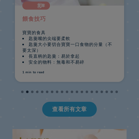
文章
餵食技巧
吃
寶寶的食具
餵
匙羹嘴的尖端要柔軟
。
匙羹大小要切合寶寶一口食物的分量（不
給
要太深）
長直柄的匙羹：易於拿起
安全的物料：無毒和不易碎
1 min
to read
1
查看所有文章