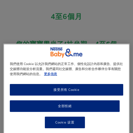
4至6個月
您的寶寶學坐了(扶坐期 – 4至6個
月)
咿咿、呀呀、咕咕……您聽到那熟悉的牙牙學語嗎？原來
我們使用 Cookie 以允許我們網站的正常工作、個性化設計內容和廣告、提供社
是您正在學坐的小寶寶，這是他展現個性及幽默感的第
交媒體功能並分析流量。我們還同社交媒體、廣告和分析合作夥伴分享有關您
一個跡象。這個時候寶寶的運動神經也同時發展，他會
使用我們網站的信息。
更多信息
不時嘗試抓住物件及把它們放進嘴巴。他開始一步步掌
握頭部的控制，即使俯臥時也能支撐起頭部。不久，當
他能在扶持下坐直身體時，他就可以開始認識不同的味
接受所有 Cookie
道和質感。
全部拒絕
學坐寶寶的技能
Cookie 设置
體能：