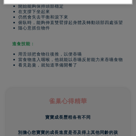
開始能夠保持頭部穩定
在支撐下坐起來
仍然會失去平衡和滾下來
俯臥時，能夠伸直雙臂撐起身體及轉動頭部四處張望
隨心意抓住物件
進食技能：
用舌頭把食物往後推，以便吞嚥
當食物進入咽喉，他就能以吞嚥反射能力來吞嚥食物
看見匙羹，就知道準備開餐了
雀巢心得精華
寶寶成長歷程各有不同
別擔心您寶寶的成長進度是否及得上其他同齡的孩