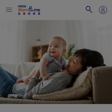
移
至
主
內
容
Search