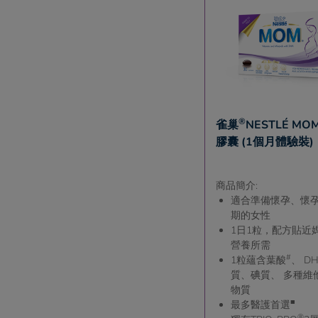
®
雀巢
NESTLÉ M
膠囊 (1個月體驗裝)
商品簡介:
適合準備懷孕、懷
期的女性
1日1粒，配方貼近
營養所需
#
1粒蘊含葉酸
、 D
質、碘質、 多種維
物質
■
最多醫護首選
®