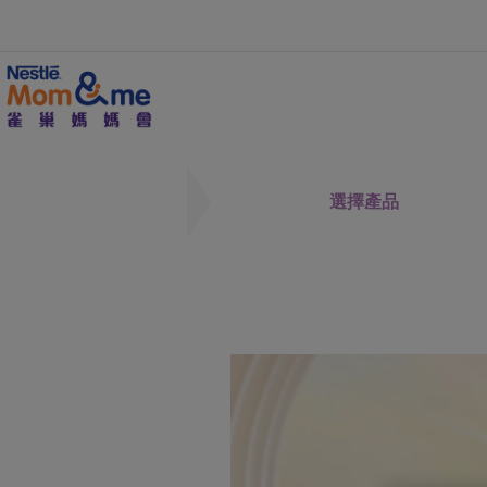
移
至
主
內
容
Search
選擇產品