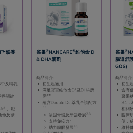
®
®
®
OM™鎖養
雀巢
NANCARE
維他命 D
雀巢
N
& DHA滴劑
腸道舒護
GOS)
商品簡介:
商品簡介:
孕中及哺乳
初生起適用
初生
+
滿足寶寶維他命D
及DHA所
含有低
##
媽媽關鍵
需
聚果糖
蘊含Double Ds 萃乳全護配方
9:1
#
^^
HA
、鐵
相關
2,3
他命及礦
鞏固骨骼及牙齒發展
臨床
2
支持免疫力
便，
4,5
助力腦眼發展
維持
®