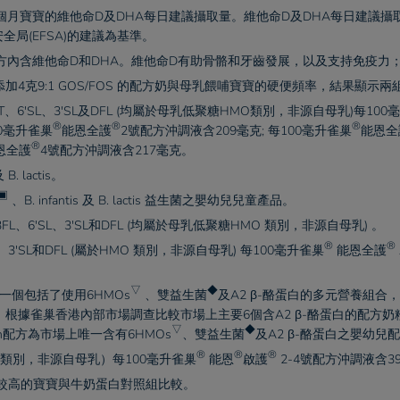
2個月寶寶的維他命D及DHA每日建議攝取量。維他命D及DHA每日建議
全局(EFSA)的建議為基準。​
全護配方內含維他命D和DHA。維他命D有助骨骼和牙齒發展，以及支持免疫力；
4克9:1 GOS/FOS 的配方奶與母乳餵哺寶寶的硬便頻率，結果顯示兩
LNT、6'SL、3'SL及DFL (均屬於母乳低聚糖HMO類別，非源自母乳)每100
®
®
®
0毫升
雀巢
能恩全護
2號配方沖調液含209毫克; 每100毫升
雀巢
能恩全
®
恩全護
4號配方沖調液含217毫克。​
B. lactis。​
▣
、B. infantis 及 B. lactis 益生菌之嬰幼兒兒童產品。​
、3FL、6'SL、3'SL和DFL (均屬於母乳低聚糖HMO 類別，非源自母乳) 。​
®
®
SL、3'SL和DFL (屬於HMO 類別，非源自母乳) 每100毫升
雀巢
能恩全護
▽
◆
合指一個包括了使用6HMOs
、雙益生菌
及A2 β-酪蛋白的多元營養組
，根據
雀巢
香港內部市場調查比較市場上主要6個含A2 β-酪蛋白的配方奶
▽
◆
sein配方為市場上唯一含有6HMOs
、雙益生菌
及A2 β-酪蛋白之嬰幼兒配
®
®
®
MO類別，非源自母乳）每100毫升
雀巢
能恩
啟護
2-4號配方沖調液含39
險較高的寶寶與牛奶蛋白對照組比較。​