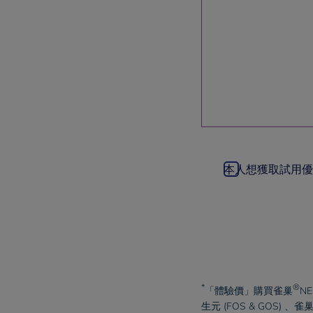
本人想獲取試用優
*
®
「體驗價」購買
雀巢
N
生元 (FOS & GOS) 、
雀