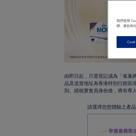
我們使用 C
體、廣告和
Cook
由即日起，只需登記成為「
雀巢
品及送貨地址為香港特別行政區境
則。經核實會員身份後，將有專
請選擇您想體驗之產品