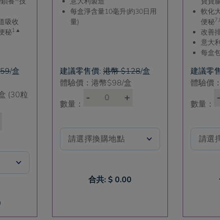
層鎖養
技
意大利製造
寶寶
每盒淨含量10毫升(約30日用
軟化
7,
道吸收
量)
便秘
1
▲
便秘
改善
意大
每盒包
59
/盒
建議零售價:
港幣 $128
/盒
建議零售
體驗價：港幣$
98
/盒
體驗價
/盒 (30粒
-
+
數量：
數量：
合共: $
0.00
0