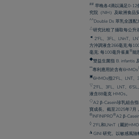
##
早晚各4滴以滿足0-1
究院（NIH）及歐洲食品安
^^
Double Ds 萃乳
△
研究比較了攝取每公升添加
◄
2'FL、3FL、LNnT、
方沖調液含266毫克;每10
®
毫克; 每100毫升
雀巢
能
◆
雙益生菌指 B. infantis 及 
**
專利應用於含有6HMOs
▣
6HMOs指2'FL、LNT
▽
2'FL、3FL、LNT、6'
液含88毫克 HMOs。​
◇
A2 β-Casein珍乳組
寶成長。截至2025年7月
®
®
INFINIPRO
A2 β-Ca
◊
2'FL和LNnT（屬於H
◮
GINI 研究。以敏感風