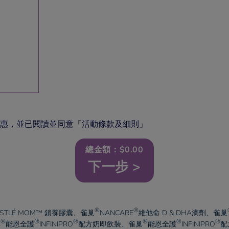
惠，並已閱讀並同意「活動條款及細則」
總金額：$
0.00
下一步 >
®
®
ESTLÉ MOM™ 鎖養膠囊、
雀巢
NANCARE
維他命 D & DHA滴劑、
雀巢
®
®
®
®
®
®
巢
能恩全護
INFINIPRO
配方奶即飲裝、
雀巢
能恩全護
INFINIPRO
配