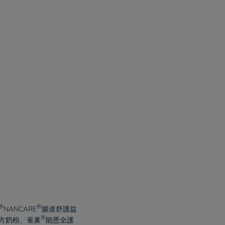
®
®
NANCARE
腸道舒護益
®
方奶粉、
雀巢
能恩全護