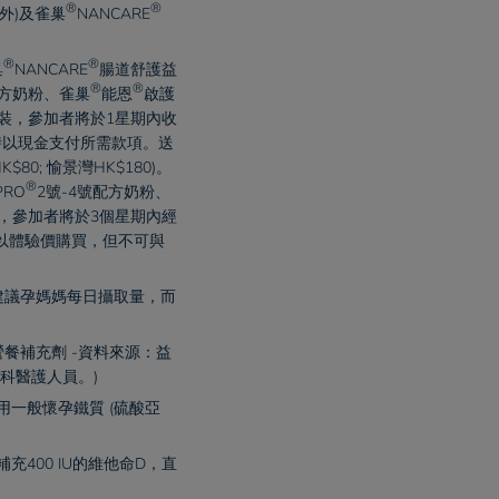
®
®
外)及
雀巢
NANCARE
®
®
巢
NANCARE
腸道舒護益
®
®
方奶粉、
雀巢
能恩
啟護
套裝，參加者將於1星期內收
時以現金支付所需款項。送
0; 愉景灣HK$180)。
®
IPRO
2號-4號配方奶粉、
粉，參加者將於3個星期內經
以體驗價購買，但不可與
）建議孕媽媽每日攝取量，而
營餐補充劑 -資料來源：益
科醫護人員。)​
一般懷孕鐵質 (硫酸亞
400 IU的維他命D，直