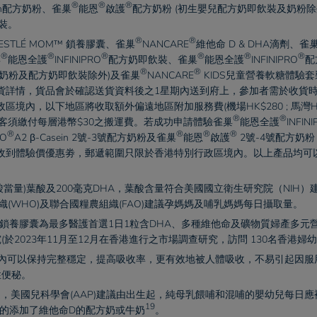
®
®
®
ein配方奶粉、
雀巢
能恩
啟護
配方奶粉 (初生嬰兒配方奶即飲裝及奶粉除
裝。​
®
®
ESTLÉ MOM™ 鎖養膠囊、
雀巢
NANCARE
維他命 D & DHA滴劑、
雀
®
®
®
®
®
®
巢
能恩全護
INFINIPRO
配方奶即飲裝、
雀巢
能恩全護
INFINIPRO
配
®
®
方奶粉及配方奶即飲裝除外)及
雀巢
NANCARE
KIDS兒童營養軟糖體驗
貨詳情，貨品會於確認送貨資料後之1星期內送到府上，參加者需於收貨
境內，以下地區將收取額外偏遠地區附加服務費(機場HK$280 ; 馬灣HK$8
®
®
客須繳付每層港幣$30之搬運費。若成功申請體驗
雀巢
能恩全護
INFIN
®
®
®
®
RO
A2 β-Casein 2號-3號配方奶粉及
雀巢
能恩
啟護
2號-4號配方奶
收到體驗價優惠劵，郵遞範圍只限於香港特別行政區境內。以上產品均可
酸當量)葉酸及200毫克DHA，葉酸含量符合美國國立衛生研究院（NIH
(WHO)及聯合國糧農組織(FAO)建議孕媽媽及哺乳媽媽每日攝取量。​
M™ 鎖養膠囊為最多醫護首選1日1粒含DHA、多種維他命及礦物質婦產多元
查研究(於2023年11月至12月在香港進行之市場調查研究，訪問 130名香港婦幼
內可以保持完整穩定，提高吸收率，更有效地被人體吸收，不易引起因服用
便秘。​
美國兒科學會(AAP)建議由出生起，純母乳餵哺和混哺的嬰幼兒每日應補充
19
 的添加了維他命D的配方奶或牛奶
。​