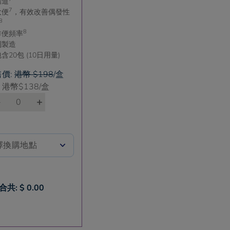
腸道
7
大便
，有效改善偶發性
8
8
排便頻率
利製造
含20包 (10日用量)
價:
港幣 $198
/盒
：港幣$
138
/盒
-
+
合共: $
0.00