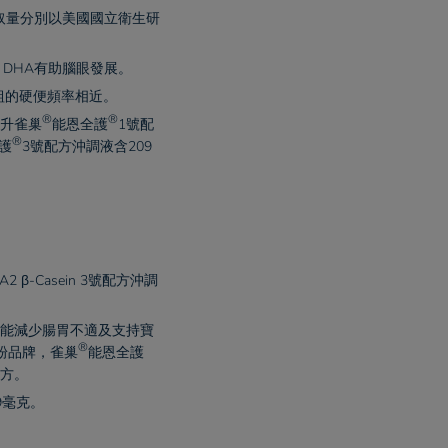
攝取量分別以美國國立衛生研
DHA有助腦眼發展。​
組的硬便頻率相近。​
®
®
毫升
雀巢
能恩全護
1號配
®
護
3號配方沖調液含209
A2 β-Casein 3號配方沖調
合，能減少腸胃不適及支持寶
®
粉品牌，
雀巢
能恩全護
方。​
毫克。​