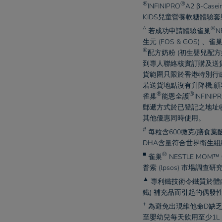
®
®
INFINIPRO
A2 β-Cas
KIDS兒童營養軟糖體驗套
^
®
若成功申請體驗
雀巢
N
生元 (FOS & GOS) 、
雀
®
配方奶粉 (初生嬰兒配
到專人聯絡核實訂購及送
貨範圍只限於香港特別行政區
若送貨地點沒有升降機,顧
®
®
雀巢
能恩全護
INFINIP
郵遞方式於已登記之地址
其他優惠同時使用。​
#
每粒含600微克(膳食葉
DHA含量符合世界衛生組織
■
®
雀巢
NESTLE MO
普索 (lpsos) 市場調
▲
專利鐵技術令鐵質於體
鐵) 補充品而引起的偶發性
+
為避免出現維他命D缺乏，
至嬰幼兒每天飲用至少1L