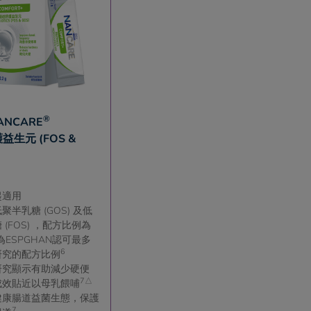
®
ANCARE
益生元 (FOS &
起適用
聚半乳糖 (GOS) 及低
 (FOS) ，配方比例為
，為ESPGHAN認可最多
6
研究的配方比例
研究顯示有助減少硬便
7△
成效貼近以母乳餵哺
健康腸道益菌生態，保護
7