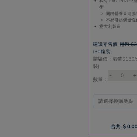
獨有TRIO-PRO
3
術
關鍵營養直達腸
不易引起偶發性
意大利製造
建議零售價:
港幣 $3
(30粒裝)
體驗價：港幣$
180
裝)
-
+
數量：
合共: $
0.0