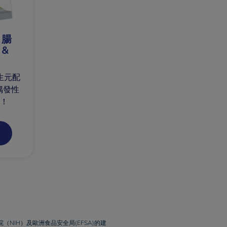
 腸
 &
生元配
偶發性
康！
NIH）及歐洲食品安全局(EFSA)的建