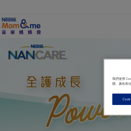
移
至
主
內
容
Search
我們使用 C
體、廣告和
Cook