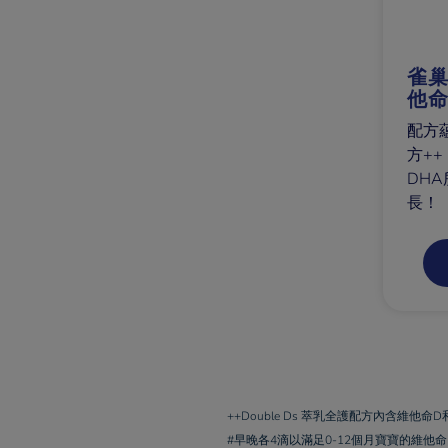
雀巢
他命
配方蘊
方+
DH
長！
++Double Ds 萃乳全護配方內含維
#早晚各4滴以滿足0-12個月寶寶的維他