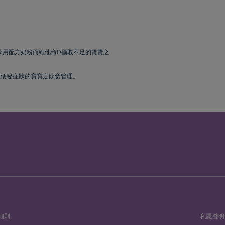
適用於母乳餵哺或飲用配方奶粉而維他命D攝取不足的寶寶之
有輕微偶發性便秘症狀的寶寶之飲食管理。
細則
私隱聲明