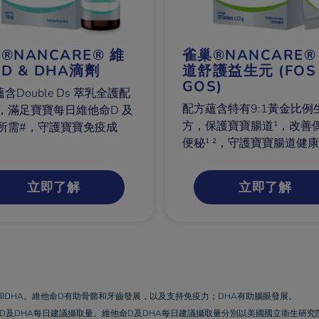
®NANCARE® 維
雀巢®NANCARE®
D & DHA滴劑
道舒護益生元 (FOS
GOS)
含Double Ds 萃乳全護配
配方蘊含特有9:1黃金比例
+，滿足寶寶每日維他命D 及
方，保護寶寶腸道¹，改善
A所需#，守護寶寶免疫成
便秘¹ ²，守護寶寶腸道健
立即了解
立即了解
他命D和DHA。維他命D有助骨骼和牙齒發展，以及支持免疫力；DHA有助腦眼發展。
命D及DHA每日建議攝取量。維他命D及DHA每日建議攝取量分別以美國國立衛生研究院（