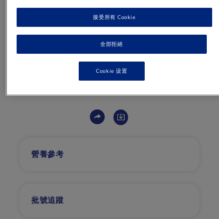
雀巢®能恩全護® INFINIPRO® 1號
接受所有 Cookie
配方
全部拒絕
0至6個月適用
Cookie 设置
到網上商店購買
營養參考
批號追蹤