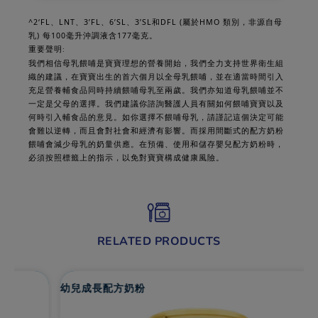
^2‘FL
LNT
3’FL
6’SL
3’SL
DFL (
HMO
、
、
、
、
和
屬於
類別，非源自母
)
100
177
乳
每
毫升沖調液含
毫克。
重要聲明
:
我們相信母乳餵哺是寶寶理想的營養開始，我們全力支持世界衛生組
織的建議，在寶寶出生的首六個月以全母乳餵哺，並在適當時間引入
充足營養輔食品同時持續餵哺母乳至兩歲。我們亦知道母乳餵哺並不
一定是父母的選擇。我們建議你諮詢醫護人員有關如何餵哺寶寶以及
何時引入輔食品的意見。如你選擇不餵哺母乳，請謹記這個決定可能
會難以逆轉，而且會對社會和經濟有影響。而採用間斷式的配方奶粉
餵哺會減少母乳的奶量供應。在預備、使用和儲存嬰兒配方奶粉時，
必須按照標籤上的指示，以免對寶寶構成健康風險。
RELATED PRODUCTS
幼兒成長配方奶粉