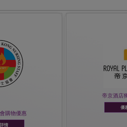
2622 6256(甜醋豬腳薑); 如有
- 如有任何查詢，請致電2622 6223/ W
致電熱線查詢。
必須出示雀巢防敏媽媽會
優惠2: 惠顧甜醋豬腳薑 (62
 可於護協1F親子天地以優
席可扣減$500 及敬送立
優惠1: 惠顧甜心寶貝百日宴
優惠詳情
帝京酒店
優
會購物優惠
詳情