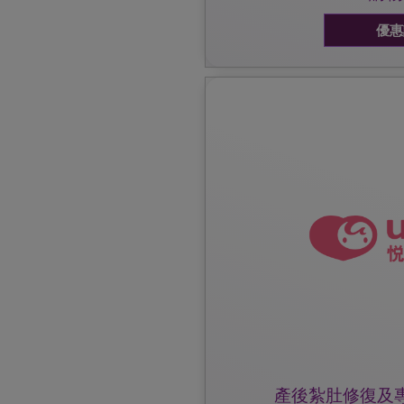
優惠
前產後服務部查詢。
優惠受條款及細則約束，詳細可致電2111 96
2. 專業陪月服務 $1000現
1. 產後紮肚修復服務 (上門/門
出示雀巢防敏媽媽會會員証
優惠詳情:
產後紮肚修復及