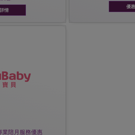
優
詳情
38/ Whatsapp 64436111 產
金券
市) $1500 現金券
，
專業陪月服務優惠