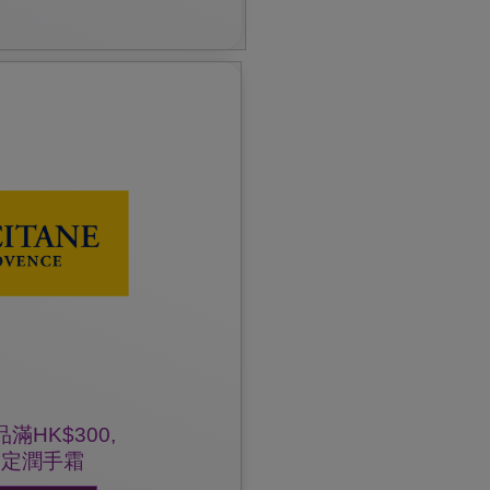
。
款及細則之權利，恕不另行通知。如有任何
份。
，到任何一間門市購買正價
滿HK$300,
指定潤手霜