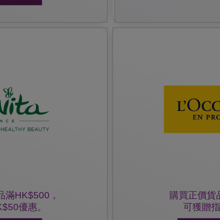
爭議，L'OCCITANE保留最終決定權
•L'OCCITANE保留修訂以上條
•優惠不能與其他優惠同時使用。
 網頁或致電熱線查詢。
•只適用於L'OCCITANE 。
K$50優惠。
，到任何一間門市購買正價
可獲贈指定潤手霜10ML乙
貨品滿HK$300,
出示雀巢防敏媽媽會會員証
優惠詳情:
滿HK$500，
購買正價貨品
$50優惠。
可獲贈