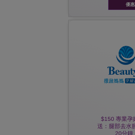
優惠
優惠詳情及細則可按立即登記查看
立即登
✔ 改善睡眠質素
✔ 消除身心疲勞，Refreshin
✔ 同孕婦水腫講 Bye Bye ~
✔ 放鬆腰背肌肉，舒緩繃緊
65分鐘共2項療程，專
$150 專業
送：腿部去水
20分鐘 