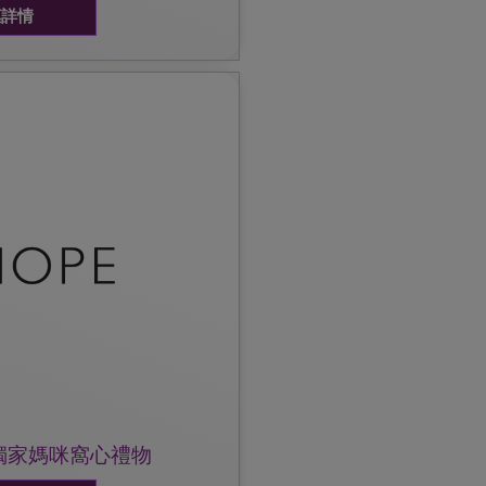
惠詳情
PE網頁或致電熱線查詢。
份。
即可獲得一次9折購物優惠，更可
，到任何一間門市成功登記
獨家媽咪窩心禮物