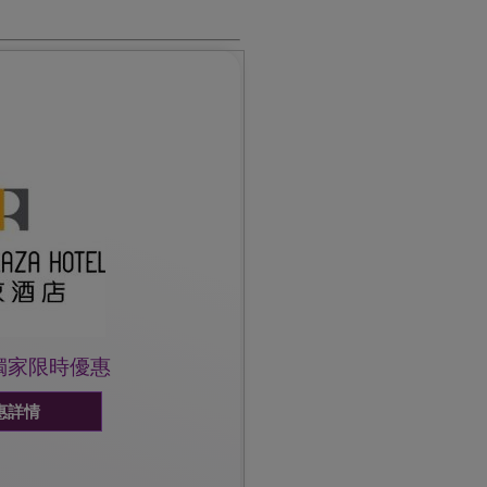
任何爭議，帝京酒店保留
一切最終決定權。
hatsapp 6117 9995(喜宴套餐) 或
會員証
0克或1200克) ，可享82折
體蛋糕乙個
/彌月套餐 (3席或以上)，每
獨家限時優惠
惠詳情