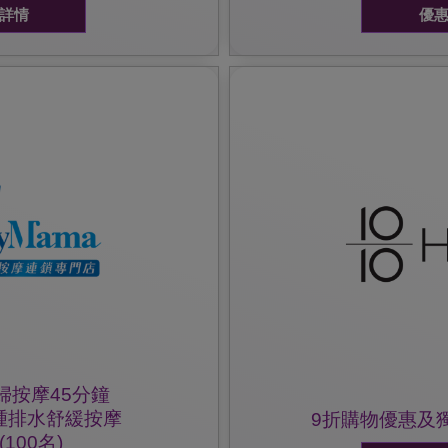
詳情
優
優惠詳情及細則，可瀏覽1010HO
以獲得獨家媽咪窩心禮物乙
記
為10/10 HOPE會員，
出示雀巢防敏媽媽會會員証
g ~
優惠詳情:
不適
用孕婦按摩床，幫你:
孕婦按摩45分鐘
腫排水舒緩按摩
9折購物優惠及
(100名)