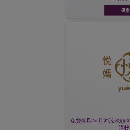
優惠
服務部查詢。
優惠受條款約束，詳細可致電2111 9638/
3. 月子送餐服務$500現金
惠
2. 坐月三寶 (產後養生代茶 /
$98)
1. 免費換取坐月沖涼洗頭包/
出示雀巢防敏媽媽會會員証
優惠詳情:
免費換取坐月沖涼洗頭包
購物