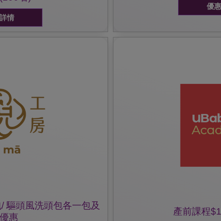
優
詳情
 Whatsapp 64436111 產前產後
服務部查詢。
優惠受條款約束，詳細可致電2111 9638/
優惠
優惠。
 驅風沖涼 / 洗頭包) 75折優
出示雀巢防敏媽媽會會員証，
優惠詳情:
 驅頭風洗頭包各一包 (價值:
，
/ 驅頭風洗頭包各一包及
產前課程$
優惠