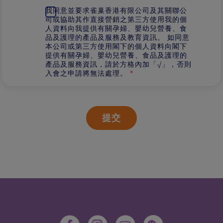
mp3,
我同意並要求雀巢香港有限公司及其關聯公
mp4,
ogg,
司或協助其作直接營銷之第三方使用我的個
wav,
人資料向我提供有關孕婦、嬰幼兒營養、食
bz2,
品及護理的產品及服務及教育資訊。 如同意
dmg,
gz,
本公司或第三方使用閣下的個人資料向閣下
jar,
提供有關孕婦、嬰幼兒營養、食品及護理的
rar,
產品及服務資訊，請於方格內加「√」，否則
sit,
入會之申請將無法處理。
*
svg,
tar,
zip。