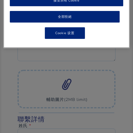
接受所有 Cookie
你的訊息
*
全部拒絕
Cookie 设置
Unlimited
number
輔助圖片(2MB limit)
of
files
can
be
聯繫詳情
uploaded
to
姓氏
*
this
field.