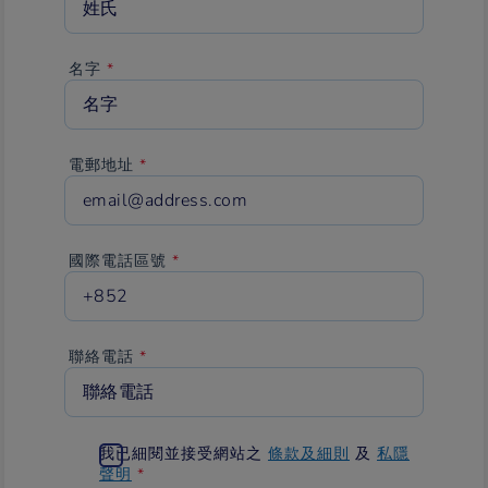
2
MB
限
制。
名字
*
允
許
的
類
型：
gif,
jpg,
電郵地址
*
jpeg,
png,
bmp,
eps,
tif,
pict,
國際電話區號
*
psd,
txt,
rtf,
html,
odf,
pdf,
聯絡電話
*
doc,
docx,
ppt,
pptx,
xls,
xlsx,
xml,
我已細閱並接受網站之
條款及細則
及
私隱
avi,
聲明
*
mov,