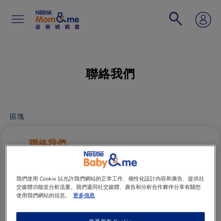
移
至
主
內
容
Search
聯絡我們
區塊
聯絡我們
*
此乃必須填寫之項目，否則將無法處理閣下之查
詢。
我們使用 Cookie 以允許我們網站的正常工作、個性化設計內容和廣告、提供社
交媒體功能並分析流量。我們還同社交媒體、廣告和分析合作夥伴分享有關您
查詢類別
使用我們網站的信息。
更多信息
今天您有關於什麼事情想要與我們聯繫?
*