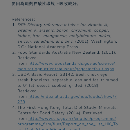
要因為鐵劑在酸性環境下吸收較好。
References:
DRI: Dietary reference intakes for vitamin A,
vitamin K, arsenic, boron, chromium, copper,
iodine, iron, manganese, molybdenum, nickel,
silicon, vanadium, and zinc
. (2001). Washington,
D.C.: National Academy Press.
Food Standards Australia New Zealand. (2011).
Retrieved
from
http://www.foodstandards.gov.au/science/
monitoringnutrients/ausnut/pages/default.aspx
USDA Basic Report: 23142, Beef, chuck eye
steak, boneless, separable lean and fat, trimmed
to 0" fat, select, cooked, grilled. (2018).
Retrieved
from
https://ndb.nal.usda.gov/ndb/foods/show/7
233
The First Hong Kong Total Diet Study: Minerals.
Centre for Food Safety. (2014). Retrieved
from
http://www.cfs.gov.hk/english/programme/
programme_firm/files/Report_on_the_1st_HK_To
tal_Diet_Study_Minerals_e.pdf