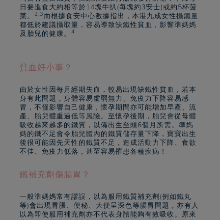
日要進食大約相等於14塊牛扒(每塊約3安士)或約5杯菠
2,3
菜。
而根據食安中心數據指出，本港九成女性攝鐵量
都低於建議攝取量，容易導致缺鐵性貧血，影響準媽媽
4
及胎兒的健康。
貧血好小事？
由於女性因每月經期失血，較易出現缺鐵性貧血，若本
身有此問題，身體容易虛弱無力、免疫力下降容易感
冒，不僅影響自己健康，懷孕期間亦可能增加早產、流
產、胎兒體重過低等風險。至懷孕後期，胎兒會從母體
吸收越來越多的鐵質，以備出生至頭6個月所需。準媽
媽的鐵不足會令胎兒體內的鐵質儲存量下降，寶寶出生
後很可能因先天性的鐵質不足，造成活動力下降、食欲
不佳、免疫力低落，甚至容易罹患各種疾病！
鐵補充劑傷腸胃？
一般準媽媽常有謬誤，以為服用鐵質補充劑(例如鐵丸
等)會出現胃脹、便秘、大便呈深色等腸胃問題，亦有人
以為即使服用補充劑亦不代表身體能夠有效吸收。原來