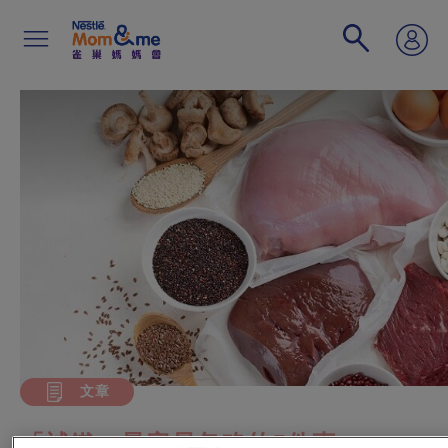
移
至
主
內
容
Search
文章
「補鐵」最容易忽略的5件事