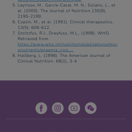
Layrisse, M., García-Casal, M. N., Solano, L., et
al. (2000). The Journal of Nutrition,130(9),
2195-2199.
Coplin, M., et al. (1991). Clinical therapeutics,
13(5): 606-612.
Stoltzfus, R.J., Dreyfuss, M.L., (1998). WHO.
Retrieved from
https://www.who.int/nutrition/publications/micr
onutrients/anaemia_iron_…
Hallberg, L. (1998). The American Journal of
Clinical Nutrition, 68(1), 3-4