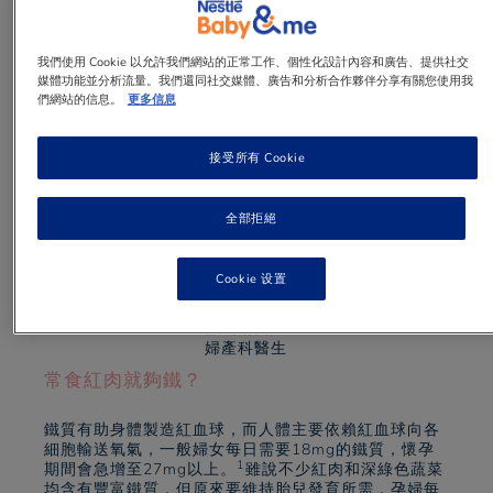
我們使用 Cookie 以允許我們網站的正常工作、個性化設計內容和廣告、提供社交
媒體功能並分析流量。我們還同社交媒體、廣告和分析合作夥伴分享有關您使用我
們網站的信息。
更多信息
1 min
to read
接受所有 Cookie
全部拒絕
Cookie 设置
張凱晴醫生
婦產科醫生
常食紅肉就夠鐵？
鐵質有助身體製造紅血球，而人體主要依賴紅血球向各
細胞輸送氧氣，一般婦女每日需要18mg的鐵質，懷孕
1
期間會急增至27mg以上。
雖說不少紅肉和深綠色蔬菜
均含有豐富鐵質，但原來要維持胎兒發育所需，孕婦每