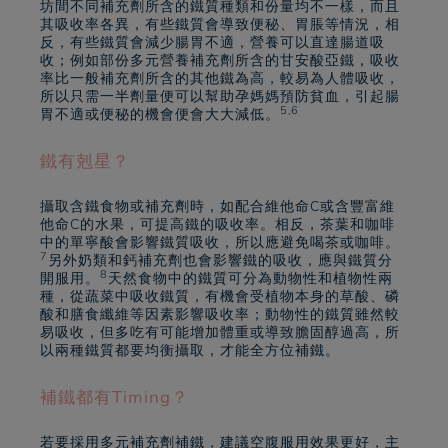
坊間不同補充劑所含的鐵質種類和份量均不一樣，而且
其吸收率各異，有些鐵質會導致便秘、胃脹等情況，相
反，有些鐵質會減少腸胃不適，營養可以直達腸道吸
收；例如部份多元營養補充劑所含的甘安酸亞鐵，吸收
率比一般補充劑所含的其他鐵為高，較易為人體吸收，
所以只需一半劑量便可以幫助孕媽媽預防貧血，引起腸
5,6
胃不適或便秘的機會便會大大減低。
鐵有剋星？
攝取含鐵食物或補充劑時，如配合維他命C或含豐富維
他命C的水果，可提高鐵的吸收率。相反，茶葉和咖啡
中的單寧酸會影響鐵質吸收，所以應避免喝茶或咖啡。
7
另外奶類和鈣補充劑也會影響鐵的吸收，應與鐵質分
8
開服用。
天然食物中的鐵質可分為動物性和植物性兩
種，從蔬菜中吸收鐵質，有機會受植物本身的草酸、磷
酸和膳食纖維等因素影響吸收率；動物性的鐵質雖然較
易吸收，但多吃有可能增加體重或導致膽固醇過高，所
以兩種鐵質都要均衡攝取，才能全方位補鐵。
補鐵都有Timing？
若要採用多元補充劑補鐵，建議空腹服用效果更好，主