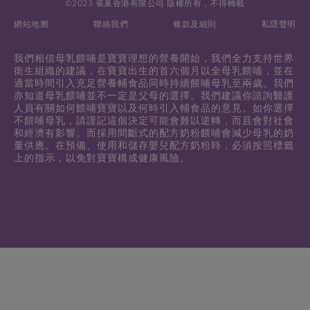
©2023 雀巢香港有限公司 版權所有，不得轉載
網站地圖
聯絡我們
條款及細則
私隱聲明
我們相信母乳餵哺是寶寶理想的營養開始，我們全力支持世界
衛生組織的建議，在寶寶出生的首六個月以全母乳餵哺，並在
適當時間引入充足營養輔食品同時持續餵哺母乳至兩歲。我們
亦知道母乳餵哺並不一定是父母的選擇。我們建議你諮詢醫護
人員有關如何餵哺寶寶以及何時引入輔食品的意見。如你選擇
不餵哺母乳，請謹記這個決定可能會難以逆轉，而且會對社會
和經濟有影響。而採用間斷式的配方奶粉餵哺會減少母乳的奶
量供應。在預備、使用和儲存嬰兒配方奶粉時，必須按照標籤
上的指示，以免對寶寶構成健康風險。