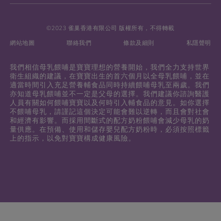
©2023 雀巢香港有限公司 版權所有，不得轉載
網站地圖
聯絡我們
條款及細則
私隱聲明
我們相信母乳餵哺是寶寶理想的營養開始，我們全力支持世界
衛生組織的建議，在寶寶出生的首六個月以全母乳餵哺，並在
適當時間引入充足營養輔食品同時持續餵哺母乳至兩歲。我們
亦知道母乳餵哺並不一定是父母的選擇。我們建議你諮詢醫護
人員有關如何餵哺寶寶以及何時引入輔食品的意見。如你選擇
不餵哺母乳，請謹記這個決定可能會難以逆轉，而且會對社會
和經濟有影響。而採用間斷式的配方奶粉餵哺會減少母乳的奶
量供應。在預備、使用和儲存嬰兒配方奶粉時，必須按照標籤
上的指示，以免對寶寶構成健康風險。