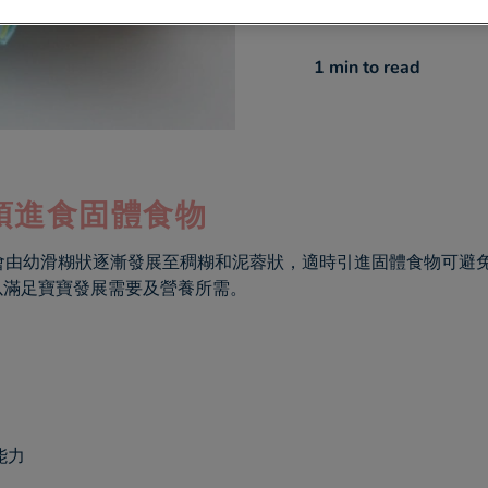
1 min
to read
須進食固體食物
會由幼滑糊狀逐漸發展至稠糊和泥蓉狀，適時引進固體食物可避免不良
以滿足寶寶發展需要及營養所需。
能力