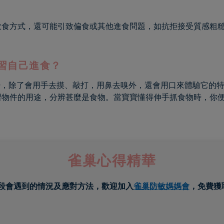
飲食方式，還可能引致偏食或其他進食問題，如抗拒接受質感粗
習自己進食？
時，除了會用手去摸、敲打，用鼻去嗅外，還會用口來體驗它的
習物件的用途，分辨甚麼是食物。當寶寶懂得伸手抓食物時，你
雀巢心得精華
段會遇到的情況及應對方法，歡迎加入
雀巢防敏媽媽會
，免費獲