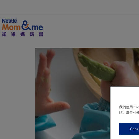
移
至
主
內
容
Search
我們使用 C
體、廣告和
Cook