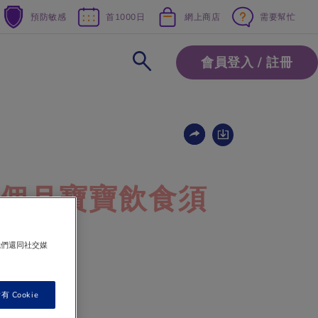
預防敏感
首1000日
網上商店
需要幫忙
會員登入 / 註冊
12 個月寶寶飲食須
我們還同社交媒
 Cookie