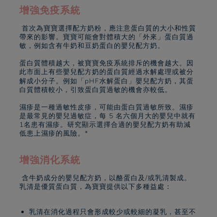
增強免疫系統
首次為寶寶選擇配方奶粉，應注意蛋白質的大小和性質
帶來的影響。寶寶可能會對體積大的「外來」蛋白質過
敏，例如含有牛奶和豆奶蛋白的嬰兒配方奶。
蛋白質體積越大，被寶寶免疫系統排斥的機會越大。因
此市面上有些嬰兒配方奶的蛋白質經過水解處理或被分
解成小分子。例如
「pHF水解蛋白」
嬰兒配方奶，其蛋
白質體積較小，引致蛋白質過敏的機會亦較低。
濕疹是一種過敏性皮疹，可能由蛋白質過敏所致。濕疹
是最常見的嬰兒過敏症，每 5 名六個月大的嬰兒中就有
1名患有濕疹。研究顯示選擇合適的嬰兒配方奶有助減
低患上濕疹的風險。*
增強消化系統
含牛奶成分的嬰兒配方奶，以酪蛋白及/或乳清製成。
乳清是優質蛋白質，為寶寶提供以下多種益處：
乳清在消化過程只會形成較少或較細的凝乳，甚至不