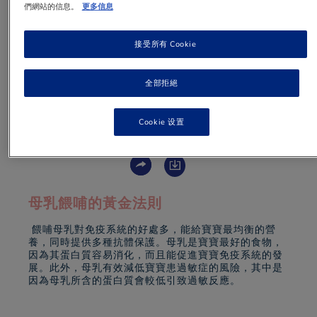
們網站的信息。
更多信息
新生寶寶的成長速度非常快，他的消化和免疫系
接受所有 Cookie
統亦不斷發展，所以從小餵哺的食物對寶寶尤為
重要，除了建立良好的消化道，更有助免疫系統
的健康發展。
全部拒絕
Cookie 设置
1 min
to read
母乳餵哺的黃金法則
餵哺母乳對免疫系統的好處多，能給寶寶最均衡的營
養，同時提供多種抗體保護。母乳是寶寶最好的食物，
因為其蛋白質容易消化，而且能促進寶寶免疫系統的發
展。此外，母乳有效減低寶寶患過敏症的風險，其中是
因為母乳所含的蛋白質會較低引致過敏反應。