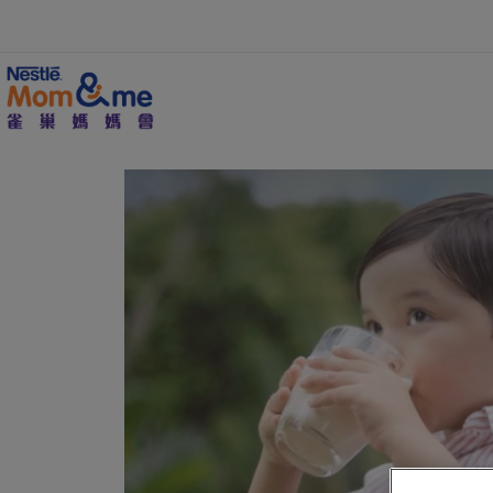
移
至
主
內
容
Search