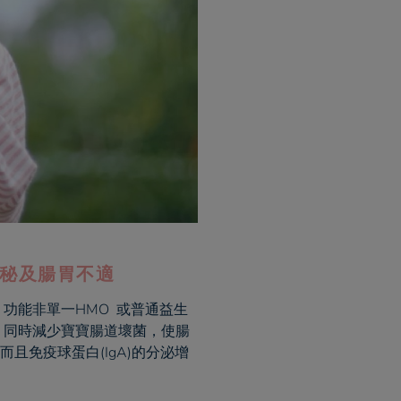
e 便秘及腸胃不適
量，功能非單一HMO 或普通益生
護，同時減少寶寶腸道壞菌，使腸
而且免疫球蛋白(IgA)的分泌增