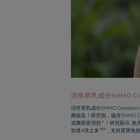
活性萃乳成分5HMOＣom
活性萃乳成分5HMO Compl
菌能及！研究指，蘊含5HMO 
１
道菌群更理想
！研究顯示, 飲
4##
加達4倍之多
，支持寶寶免疫