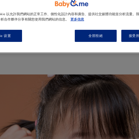
令媽媽們頭痛又心痛
ookie 以允許我們網站的正常工作、個性化設計內容和廣告、提供社交媒體功能並分析流量。
情況
?
分析合作夥伴分享有關您使用我們網站的信息。
更多信息
ie 设置
全部拒絕
接受所有
1 min
to read