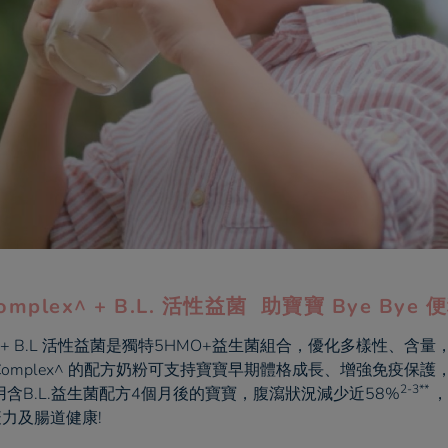
plex^ + B.L. 活性益菌 助寶寶 Bye By
ex^+ B.L 活性益菌是獨特5HMO+益生菌組合，優化多樣性、含
Complex^ 的配方奶粉可支持寶寶早期體格成長、增強免疫保
2-3**
用含B.L.益生菌配方4個月後的寶寶，腹瀉狀況減少近58%
，
力及腸道健康!