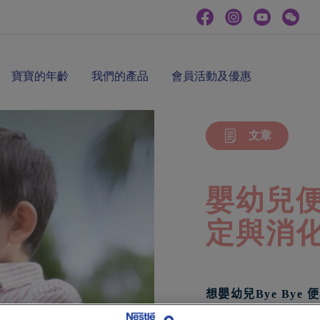
寶寶的年齡
我們的產品
會員活動及優惠
文章
嬰幼兒便
定與消化
想嬰幼兒
Bye Bye
便
寶寶幾日沒有便便，