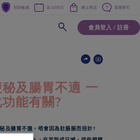
預防敏感
首1000日
網上商店
需要幫忙
會員登入 / 註冊
秘及腸胃不適 一
功能有關?
秘及腸胃不適，唔會因為肚脹脹而扭計
?
谷到肚仔脹卜卜，辛苦到成日喊，這些問題