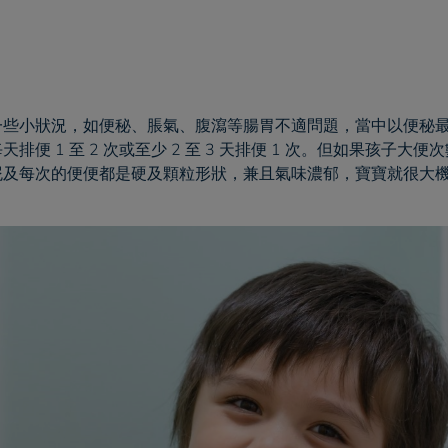
一些小狀況，如便秘、脹氣、腹瀉等腸胃不適問題，當中以便秘
便 1 至 2 次或至少 2 至 3 天排便 1 次。但如果孩子大
屁及每次的便便都是硬及顆粒形狀，兼且氣味濃郁，寶寶就很大