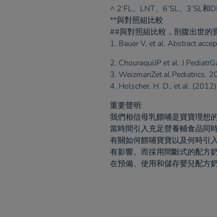
^ 2‘FL、LNT、6’SL、3’S
**與對照組比較
##與對照組比較，剖腹出世的
1. Bauer V, et al. Abstract acc
2. ChouraquiJP et al. J Pediat
3. WeizmanZet al.Pediatrics. 
4. Holscher, H. D., et al. (201
重要聲明:
我們相信母乳餵哺是寶寶理想
當時間引入充足營養輔食品同
有關如何餵哺寶寶以及何時引
有影響。而採用間斷式的配方
在預備、使用和儲存嬰兒配方