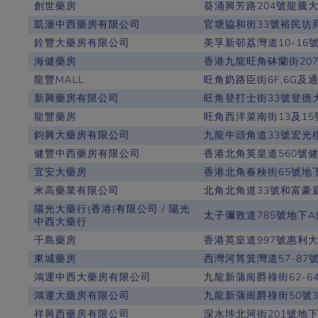
創世藥房
葵涌興芳路204號龍騰大
凱滙中西藥房有限公司
官塘協和街33號裕民坊商
銓豐大藥房有限公司
美孚新邨荔灣道10-16號
海健藥房
香港九龍旺角砵蘭街207
龍豐MALL
旺角奶路臣街6F,6G及通菜街
新興藥房有限公司
旺角登打士街33號登德
龍豐藥房
旺角西洋菜南街13及1
鈞興大藥房有限公司
九龍牛頭角道33號宏光樓
健豐中西藥房有限公司
香港北角英皇道560號健
宜安大藥房
香港北角春秧街65號地
米高藥業有限公司
北角北角道33號和富豪
陽光大藥行(香港)有限公司 / 陽光
太子彌敦道785號地下
中西大藥行
千島藥房
香港英皇道997號惠利
東城藥房
西灣河筲箕灣道57-87號
鴻運中西大藥房有限公司
九龍新蒲崗爵祿街62-6
鴻運大藥房有限公司
九龍新蒲崗爵祿街50號3樓
祥興西藥房有限公司
深水埗北河街201號地