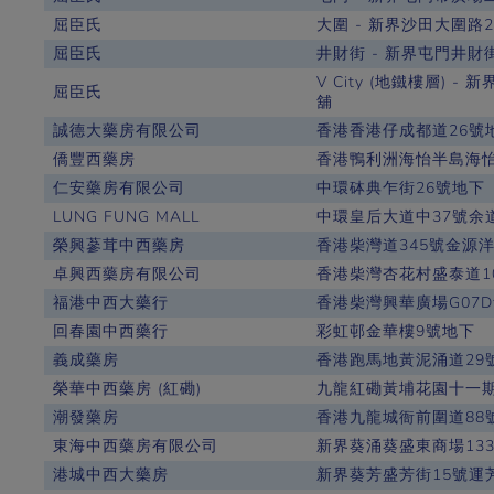
屈臣氏
大圍 - 新界沙田大圍路2
屈臣氏
井財街 - 新界屯門井財街
V City (地鐵樓層) -
屈臣氏
舖
誠德大藥房有限公司
香港香港仔成都道26號
僑豐西藥房
香港鴨利洲海怡半島海怡
仁安藥房有限公司
中環砵典乍街26號地下
LUNG FUNG MALL
中環皇后大道中37號余
榮興蔘茸中西藥房
香港柴灣道345號金源洋
卓興西藥房有限公司
香港柴灣杏花村盛泰道10
福港中西大藥行
香港柴灣興華廣場G07
回春園中西藥行
彩虹邨金華樓9號地下
義成藥房
香港跑馬地黃泥涌道29
榮華中西藥房 (紅磡)
九龍紅磡黃埔花園十一期
潮發藥房
香港九龍城衙前圍道88
東海中西藥房有限公司
新界葵涌葵盛東商場13
港城中西大藥房
新界葵芳盛芳街15號運