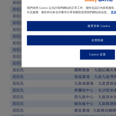
屈臣氏
海港城 - 九龍尖沙咀廣
我們使用 Cookie 以允許我們網站的正常工作、個性化設計內容和廣
屈臣氏
將軍澳新都城中心第三期都
社交媒體、廣告和分析合作夥伴分享有關您使用我們網站的信息。
更
屈臣氏
欣榮花園 - 九龍土瓜灣馬
屈臣氏
旺角 - 九龍旺角彌敦道
接受所有 Cookie
屈臣氏
土瓜灣 - 九龍土瓜灣道8
屈臣氏
啟田 - 九龍藍田啟田商
全部拒絕
屈臣氏
德田商場 - 九龍碧雲道 2
屈臣氏
尚德 - 將軍澳尚德村購物
Cookie 设置
屈臣氏
淘大商場 - 九龍牛頭角道
屈臣氏
美孚 - 九龍美孚新村萬事
屈臣氏
國際都會 - 九龍紅磡火車
屈臣氏
德福廣場 - 九龍九龍灣
屈臣氏
九龍城廣場 - 九龍賈炳達
屈臣氏
希爾頓中心 - 尖沙咀加
屈臣氏
西九龍中心 - 九龍深水
屈臣氏
鱷魚恤中心 - 九龍觀塘
屈臣氏
樂富廣場- 九龍橫頭磡聯合