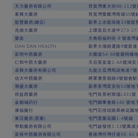
天力藥房有限公司
筲箕灣東大街98-112
東興大藥房
筲箕灣愛蝶灣商場55號
龍豐藥房(總店)
新界上水龍琛路33號龍
兆德大藥房
上環皇后大道中273-2
藥皇
大角咀福利街 8 號港灣
DAN DAN HEALTH
新界大埔南運路9號新達廣
富明中西藥房
大圍道54-58號麗明樓
仁和中西大藥房
天后英皇道2-4A號鴻安
卓興大藥房有限公司
九龍土瓜灣馬頭角道7號
信大中西藥房
將軍澳景嶺路8號都會駅
潮盛大藥房
新界荃灣眾安街53號地
祥益西藥房
屯門良景村商場L431號
金都城葯行
屯門鄉事會路140 號地
康福藥行
屯門石排頭路翠林花園地
東亞藥房(置樂)
屯門置樂花園1-4號舖
學勤藥房有限公司
屯門啟發徑1-13號萬成
富裕中西藥房有限公司
香港灣仔灣仔道59, 61 