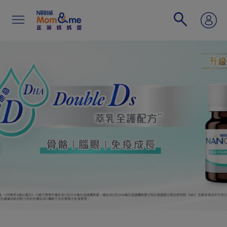
移
至
主
內
容
Search