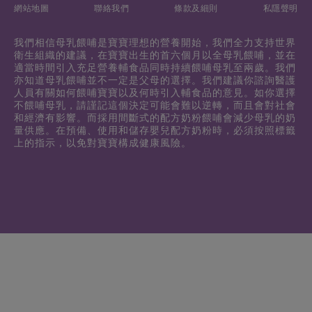
網站地圖
聯絡我們
條款及細則
私隱聲明
我們相信母乳餵哺是寶寶理想的營養開始，我們全力支持世界
衛生組織的建議，在寶寶出生的首六個月以全母乳餵哺，並在
適當時間引入充足營養輔食品同時持續餵哺母乳至兩歲。我們
亦知道母乳餵哺並不一定是父母的選擇。我們建議你諮詢醫護
人員有關如何餵哺寶寶以及何時引入輔食品的意見。如你選擇
不餵哺母乳，請謹記這個決定可能會難以逆轉，而且會對社會
和經濟有影響。而採用間斷式的配方奶粉餵哺會減少母乳的奶
量供應。在預備、使用和儲存嬰兒配方奶粉時，必須按照標籤
上的指示，以免對寶寶構成健康風險。