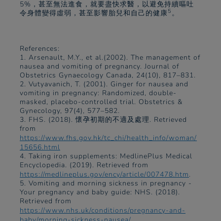
5%，甚至無法進食，就要盡快求醫，以避免持續嘔吐
5
令身體變得虛弱，甚至影響胎兒和自己的健康
。
References:
1. Arsenault, M.Y., et al.(2002). The management of
nausea and vomiting of pregnancy. Journal of
Obstetrics Gynaecology Canada, 24(10), 817–831.
2. Vutyavanich, T. (2001). Ginger for nausea and
vomiting in pregnancy: Randomized, double-
masked, placebo-controlled trial. Obstetrics &
Gynecology, 97(4), 577–582.
3. FHS. (2018). 懷孕初期的不適及處理. Retrieved
from
https://www.fhs.gov.hk/tc_chi/health_info/woman/
15656.html
4. Taking iron supplements: MedlinePlus Medical
Encyclopedia. (2019). Retrieved from
https://medlineplus.gov/ency/article/007478.htm
.
5. Vomiting and morning sickness in pregnancy -
Your pregnancy and baby guide: NHS. (2018).
Retrieved from
https://www.nhs.uk/conditions/pregnancy-and-
baby/morning-sickness-nausea/
.