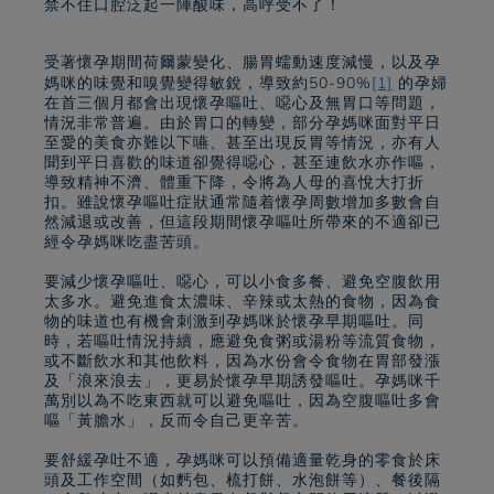
禁不住口腔泛起一陣酸味，高呼受不了！
受著懷孕期間荷爾蒙變化、腸胃蠕動速度減慢，以及孕
媽咪的味覺和嗅覺變得敏銳，導致約50-90%
[1]
的孕婦
在首三個月都會出現懷孕嘔吐、噁心及無胃口等問題，
情況非常普遍。由於胃口的轉變，部分孕媽咪面對平日
至愛的美食亦難以下嚥、甚至出現反胃等情況，亦有人
聞到平日喜歡的味道卻覺得噁心，甚至連飲水亦作嘔，
導致精神不濟、體重下降，令將為人母的喜悅大打折
扣。雖說懷孕嘔吐症狀通常隨着懷孕周數增加多數會自
然減退或改善，但這段期間懷孕嘔吐所帶來的不適卻已
經令孕媽咪吃盡苦頭。
要減少懷孕嘔吐、噁心，可以小食多餐、避免空腹飲用
太多水。避免進食太濃味、辛辣或太熱的食物，因為食
物的味道也有機會刺激到孕媽咪於懷孕早期嘔吐。同
時，若嘔吐情況持續，應避免食粥或湯粉等流質食物，
或不斷飲水和其他飲料，因為水份會令食物在胃部發漲
及「浪來浪去」，更易於懷孕早期誘發嘔吐。孕媽咪千
萬別以為不吃東西就可以避免嘔吐，因為空腹嘔吐多會
嘔「黃膽水」，反而令自己更辛苦。
要舒緩孕吐不適，孕媽咪可以預備適量乾身的零食於床
頭及工作空間（如麫包、梳打餅、水泡餅等）、餐後隔