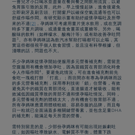
一會兒才小口喝水並盡量在餐與餐之間飲用流質，以避
免胃脹引致的反胃。此外，早上慢慢起牀，進食後避免
立即刷牙及刷舌頭、打開窗戶以確保空氣流通等也可以
舒緩作嘔作悶。有研究顯示薑有助紓緩懷孕嘔吐及所帶
來的不適
[2]
，孕媽咪可考慮用薑片煲水飲用，或在烹調
時多下薑片調味，或適量進食薑茶或薑糖等。另外，喝
酸味的飲料（如檸檬水、酸梅汁等）或有助改善孕吐問
3
題
。亦有孕媽咪認為飲汽水幫助打嗝都可以止嘔，其
實這些都很視乎個人飲食習慣，並且沒有科學根據，但
淺嚐的話，問題也不大。
不少孕媽咪從懷孕開始便服用多元營養補充劑，需留意
空腹服用有機會增加孕吐，因為當鐵質在胃部消化時會
4
令人作嘔作悶
。要避免此情況，可在進食補充劑前先
食吃一塊梳打餅 「打底」；而坊間亦有專為孕媽咪而設
的多元營養補充劑，採用專利技術「鎖」住營養，有效
避免其中的鐵質在胃部消化，直達腸道才被吸收，能有
效減低因鐵質導致的胃部不適和懷孕嘔吐情況。同時，
多元營養補充劑的體積太大，亦有機會引致胃部不適，
所有孕媽咪應選用體積較細、容易吞服的品牌，而且每
日一粒就已全面涵蓋多種關鍵營養素，並包含足量DHA
的補充劑，能滿足每天所需的營養。
需特別留意的是，少部份孕媽咪有可能出現妊娠劇吐
症，如因嘔吐導致缺水、電解質不平衡，體重下跌