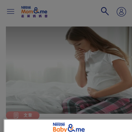
移
至
主
內
容
Search
文章
孕媽咪聞「孕吐」色變 - 舒緩及避免