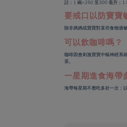
註：1 碗=250 至300 毫升；1 
要戒口以防寶寶
除非媽媽或寶寶對某些食物過
可以飲咖啡嗎？
咖啡因會刺激寶寶中樞神經系
茶。
一星期進食
海帶
海帶每星期不應吃多於一次；