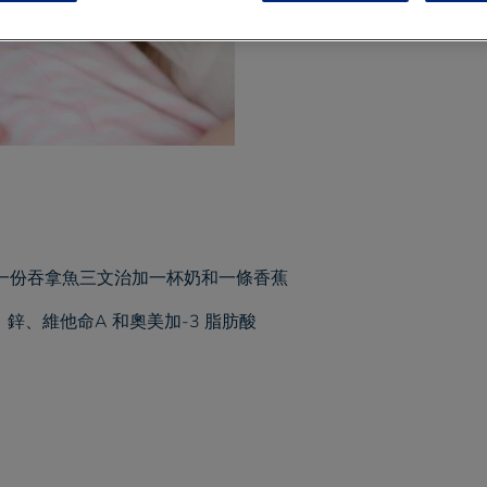
1 min
to read
如一份吞拿魚三文治加一杯奶和一條香蕉
鋅、維他命A 和奧美加-3 脂肪酸