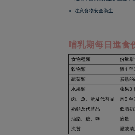
注意食物安全衞生
哺乳期每日進食
食物種類
份量舉
穀物類
飯4 至
蔬菜類
煮熟的蔬
水果類
蘋果3 
肉、魚、蛋及代替品
肉6 至
奶類及代替品
低脂奶
油脂、糖、鹽
適量
流質
湯或清