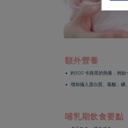
額外營養
約500 卡路里的熱量，例
增加攝入蛋白質、葉酸、碘、
哺乳期飲食要點