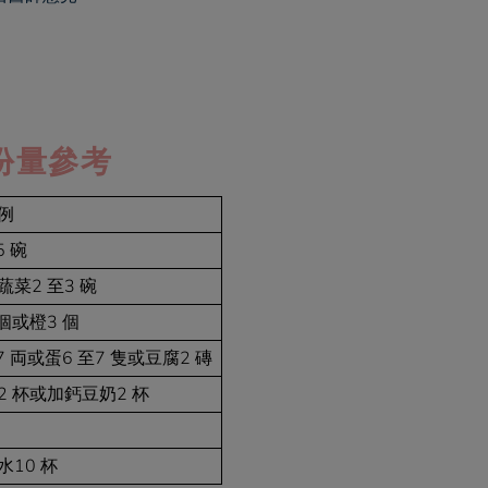
份量參考
例
5 碗
菜2 至3 碗
個或橙3 個
7 両或蛋6 至7 隻或豆腐2 磚
2 杯或加鈣豆奶2 杯
水10 杯