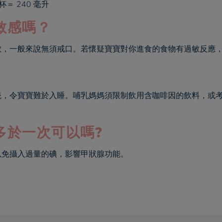
杯＝ 240 毫升
敏感嗎
？
敏，一般來說無須戒口。若懷疑寶寶對你進食的食物有過敏反應
統，令寶寶難於入睡。哺乳媽媽須限制飲用含咖啡因的飲料，或
多於一次可以
嗎
?
以免攝入過量的碘，影響甲狀腺功能。