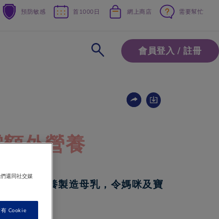
預防敏感
首1000日
網上商店
需要幫忙
會員登入 / 註冊
需額外營養
我們還同社交媒
攝取額外營養製造母乳，令媽咪及寶
。
 Cookie