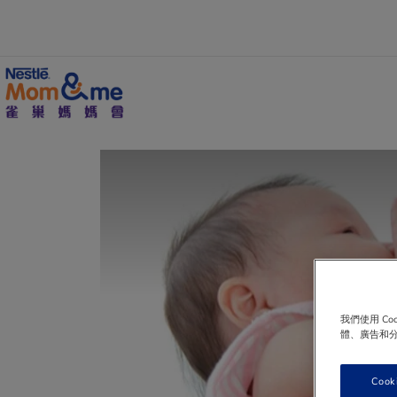
移
至
主
內
容
Search
我們使用 C
體、廣告和
Cook