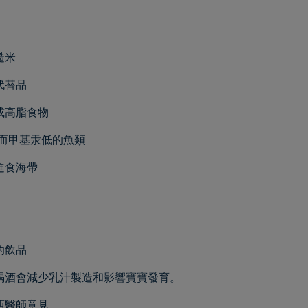
糙米
代替品
或高脂食物
多而甲基汞低的魚類
進食海帶
的飲品
喝酒會減少乳汁製造和影響寶寶發育。
西醫師意見