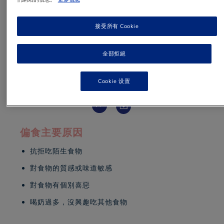
寶寶揀飲擇食是非常普遍現象，爸爸媽咪愈逼寶
接受所有 Cookie
寶吃，寶寶愈抗拒。先了解寶寶偏食的原因，然
後逐步解決問題。
全部拒絕
1 min
to read
Cookie 设置
偏食主要原因
抗拒吃陌生食物
對食物的質感或味道敏感
對食物有個別喜惡
喝奶過多，沒興趣吃其他食物