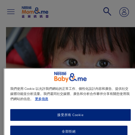
移
至
主
內
容
Search
我們使用 Cookie 以允許我們網站的正常工作、個性化設計內容和廣告、提供社交
媒體功能並分析流量。我們還同社交媒體、廣告和分析合作夥伴分享有關您使用我
們網站的信息。
更多信息
接受所有 Cookie
文章
全部拒絕
濕疹可以預防？