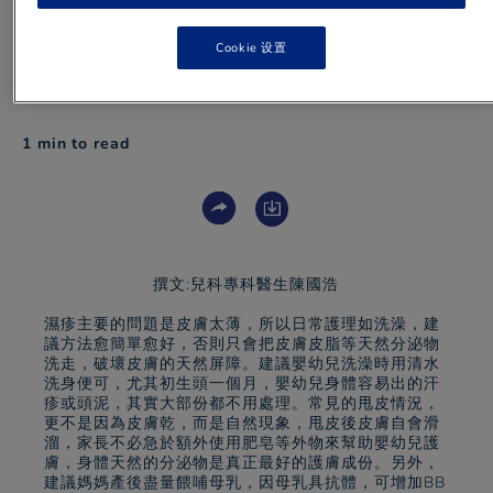
Cookie 设置
1 min
to read
撰文:兒科專科醫生陳國浩
濕疹主要的問題是皮膚太薄，所以日常護理如洗澡，建
議方法愈簡單愈好，否則只會把皮膚皮脂等天然分泌物
洗走，破壞皮膚的天然屏障。建議嬰幼兒洗澡時用清水
洗身便可，尤其初生頭一個月，嬰幼兒身體容易出的汗
疹或頭泥，其實大部份都不用處理。常見的甩皮情況，
更不是因為皮膚乾，而是自然現象，甩皮後皮膚自會滑
溜，家長不必急於額外使用肥皂等外物來幫助嬰幼兒護
膚，身體天然的分泌物是真正最好的護膚成份。另外，
建議媽媽產後盡量餵哺母乳，因母乳具抗體，可增加BB