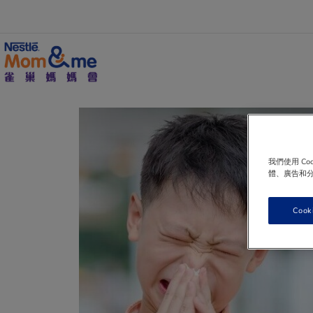
移
至
主
內
容
Search
我們使用 C
體、廣告和
Cook