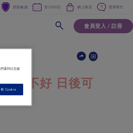
預防敏感
首1000日
網上商店
需要幫忙
會員登入 / 註冊
我們還同社交媒
控制不好 日後可
 Cookie
哮喘