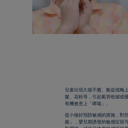
兒童出現久咳不癒、氣促或晚
髮、花粉等，引起氣管收縮或
有機會患上「哮喘」。
從小做好預防敏感的措施，對
曲」，嬰兒期誘發的敏感症狀