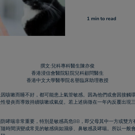
1 min
to read
撰文:兒科專科醫生陳亦俊
香港浸信會醫院駐院兒科顧問醫生
香港中文大學醫學院名譽臨床助理教授
上因咳嗽而睡不好，都可能患上氣管敏感。因為他們或會因接觸
慢性發炎而導致持續咳嗽或氣促。若上述病徵在一年內反覆出現
預防哮喘非常重要，特別是敏感高危BB，即父母其中一方或雙方
可隨時間演變成常見的敏感病如濕疹、鼻敏感及哮喘。所以一般會