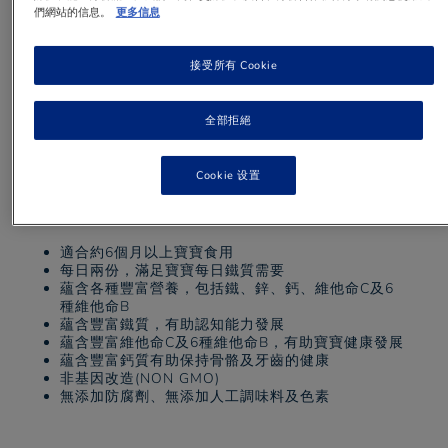
們網站的信息。
更多信息
單一穀物米糊 - 純米味
接受所有 Cookie
寶寶離乳加固的第一口
單一穀物米糊，質感幼滑，助寶寶訓練㖔嚥力
全部拒絕
Cookie 设置
產品特色
適合約6個月以上寶寶食用
每日兩份，滿足寶寶每日鐵質需要
蘊含各種豐富營養，包括鐵、鋅、鈣、維他命C及6
種維他命B
蘊含豐富鐵質，有助認知能力發展
蘊含豐富維他命C及6種維他命B，有助寶寶健康發展
蘊含豐富鈣質有助保持骨骼及牙齒的健康
非基因改造(NON GMO)
無添加防腐劑、無添加人工調味料及色素