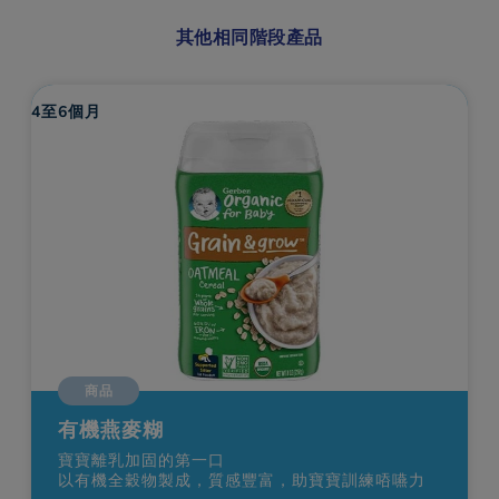
其他相同階段產品
4至6個月
商品
有機燕麥糊
寶寶離乳加固的第一口
以有機全穀物製成，質感豐富，助寶寶訓練㖔嚥力