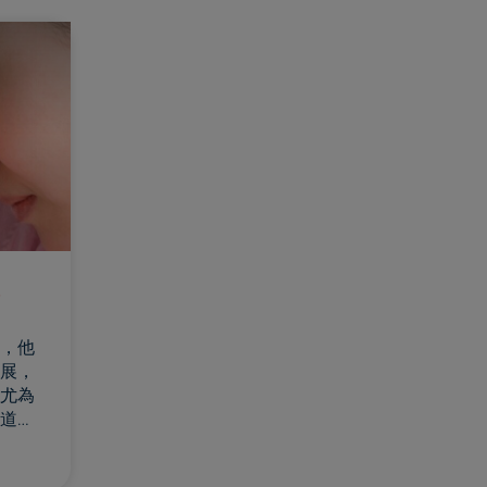
始
，他
展，
尤為
道，
。