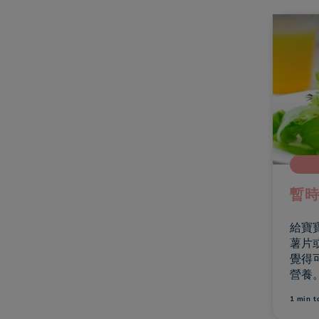
暫
給寶
薯片
覺得
營養
物中
1 min
t
需熱