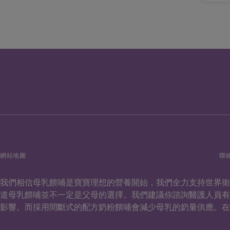
網站地圖
聯
我們相信母乳餵哺是寶寶理想的營養開始，我們全力支持世界
道母乳餵哺並不一定是父母的選擇。我們建議你諮詢醫護人員
影響。而採用間斷式的配方奶粉餵哺會減少母乳的奶量供應。在