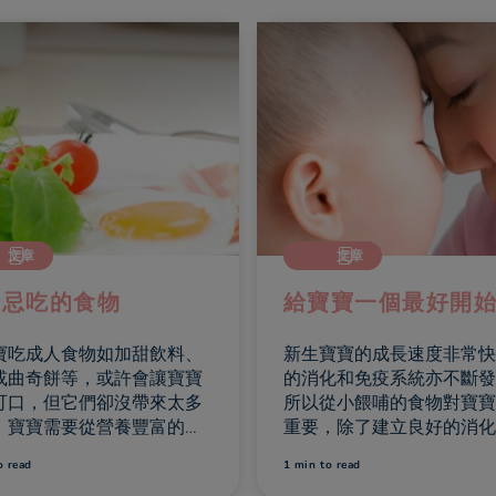
文章
文章
時忌吃的食物
給寶寶一個最好開
寶吃成人食物如加甜飲料、
新生寶寶的成長速度非常快
或曲奇餅等，或許會讓寶寶
的消化和免疫系統亦不斷發
可口，但它們卻沒帶來太多
所以從小餵哺的食物對寶寶
。寶寶需要從營養豐富的食
重要，除了建立良好的消化
攝取各種重要營養，提供所
更有助免疫系統的健康發展
o read
1 min
to read
量幫助成長。