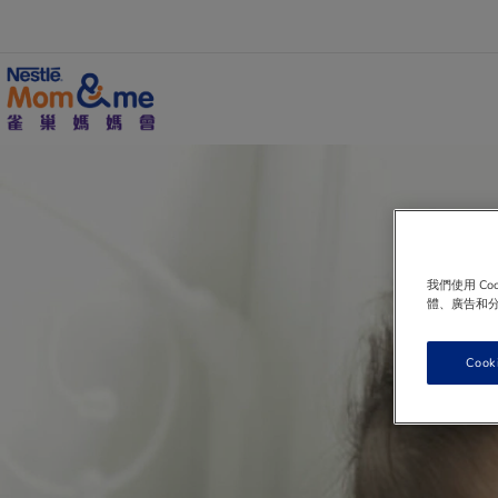
移
至
主
內
容
Search
我們使用 C
體、廣告和
Cook