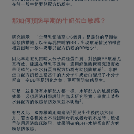
在於一般牛奶嬰兒配方奶粉中。
那如何預防早期的牛奶蛋白敏感？
研究顯示，「全母乳餵哺至少6個月」是最好的早期敏
感預防措施，以全母乳餵哺的BB，出現敏感情況的機會
1
相對餵哺一般牛奶嬰兒配方奶粉的BB較少
。
因此早期避免餵哺大分子異種蛋白質，對預防BB敏感尤
其有效。建議在母乳不足時，選用經過臨床研究證實效
1
果明確的pHF水解蛋白配方奶粉有助預防敏感
。水解
蛋白配方奶粉是指當中的大分子牛奶蛋白變成了小分子
蛋白，令BB容易消化之餘，更可預防敏感發生。
可是，並非所有水解配方都一樣。水解配方的敏感預防
效果，必須經過科學設計的臨床研究證實，事實上某些
2
水解配方的敏感預防效果並不明顯
。
3
有見及此，國際權威組織建議
嬰兒出生後的頭六個
月，若因各種原因不能餵哺母乳或者母乳不足時，應儘
早使用經過臨床驗證、效果明確的pHF水解蛋白配方奶
粉預防敏感。