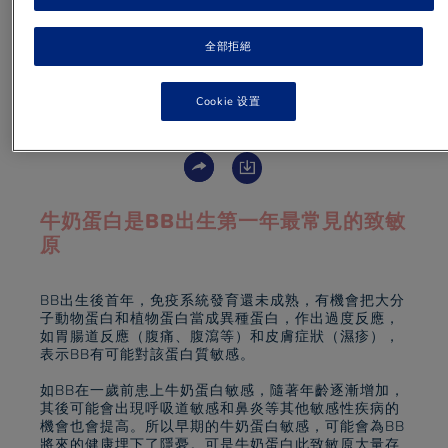
BB出生首年是關機，慎重選擇蛋白質來源
全部拒絕
Cookie 设置
1 min
to read
牛奶蛋白是BB出生第一年最常見的致敏
原
BB出生後首年，免疫系統發育還未成熟，有機會把大分
子動物蛋白和植物蛋白當成異種蛋白，作出過度反應，
如胃腸道反應（腹痛、腹瀉等）和皮膚症狀（濕疹），
表示BB有可能對該蛋白質敏感。
如BB在一歲前患上牛奶蛋白敏感，隨著年齡逐漸增加，
其後可能會出現呼吸道敏感和鼻炎等其他敏感性疾病的
機會也會提高。所以早期的牛奶蛋白敏感，可能會為BB
將來的健康埋下了隱憂。可是牛奶蛋白此致敏原大量存