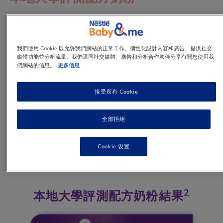
每位媽媽只想寶寶健康，肚仔舒適、消化好、不
受皮膚小紅點或難去便便問題困擾等，哪麼營養
上應如何選擇? 即睇營養師Eunice及本地大學研
我們使用 Cookie 以允許我們網站的正常工作、個性化設計內容和廣告、提供社交
究分享，作出精明選擇!
媒體功能並分析流量。我們還同社交媒體、廣告和分析合作夥伴分享有關您使用我
們網站的信息。
更多信息
1 min
to read
接受所有 Cookie
全部拒絕
營養師Eunice建議母乳是最好的，衛生署指母乳不但有
Cookie 设置
1
助寶寶消化，更可以預防敏感
。如媽媽未能餵哺母
乳，則可考慮含pHF-W水解蛋白的配方奶粉。
2
本地大學評測配方奶粉結果