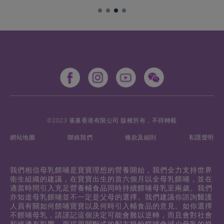
是聽到「不」、「咦！」和「我不要！」。同時，
您又覺得很歉疚（我煮的東西不好吃、我不夠稱職
等）。要盡量克制地捱過這個階段，最大的秘訣就
是分清愛和教育、食物和感情的分別。說易做難！
我們的指南會幫到您，您只要記住：寶寶絕不會讓
自己捱餓的。請放心！
©2023 雀巢香港有限公司 版權所有，不得轉載
網站地圖
聯絡我們
條款及細則
私隱聲明
我們相信母乳餵哺是寶寶理想的營養開始，我們全力支持世界
衛生組織的建議，在寶寶出生的首六個月以全母乳餵哺，並在
適當時間引入充足營養輔食品同時持續餵哺母乳至兩歲。我們
亦知道母乳餵哺並不一定是父母的選擇。我們建議你諮詢醫護
人員有關如何餵哺寶寶以及何時引入輔食品的意見。如你選擇
不餵哺母乳，請謹記這個決定可能會難以逆轉，而且會對社會