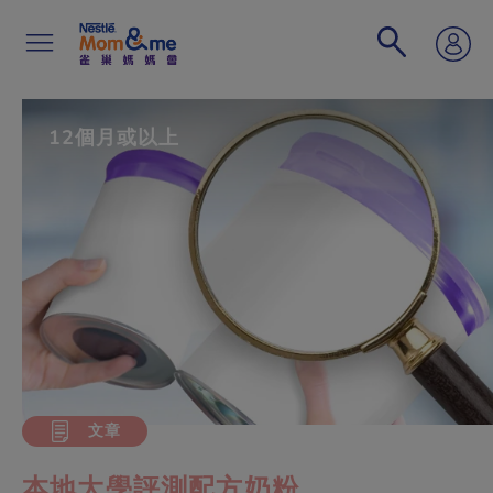
移
至
主
內
容
Search
12個月或以上
文章
本地大學評測配方奶粉