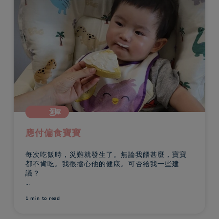
文章
應付偏食寶寶
每次吃飯時，災難就發生了。無論我餵甚麼，寶寶
都不肯吃。我很擔心他的健康。可否給我一些建
議？
別擔心，很多家長都有此經歷：您精心泡製美食，
1 min
to read
但寶寶一點都不肯吃，令您失望不已！這是很正常
的，作為一個悉心照料寶寶的好媽媽，您最討厭就