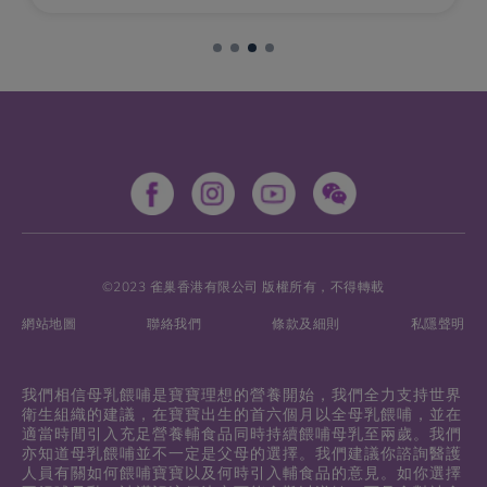
的，作為一個悉心照料寶寶的好媽媽，您最討厭就
是聽到「不」、「咦！」和「我不要！」。同時，
您又覺得很歉疚（我煮的東西不好吃、我不夠稱職
等）。要盡量克制地捱過這個階段，最大的秘訣就
是分清愛和教育、食物和感情的分別。說易做難！
我們的指南會幫到您，您只要記住：寶寶絕不會讓
自己捱餓的。請放心！
©2023 雀巢香港有限公司 版權所有，不得轉載
網站地圖
聯絡我們
條款及細則
私隱聲明
我們相信母乳餵哺是寶寶理想的營養開始，我們全力支持世界
衛生組織的建議，在寶寶出生的首六個月以全母乳餵哺，並在
適當時間引入充足營養輔食品同時持續餵哺母乳至兩歲。我們
亦知道母乳餵哺並不一定是父母的選擇。我們建議你諮詢醫護
人員有關如何餵哺寶寶以及何時引入輔食品的意見。如你選擇