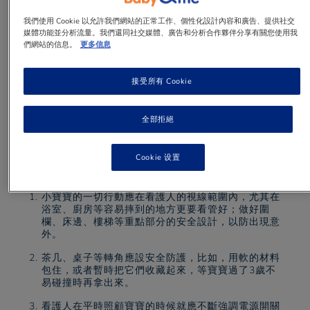
我們使用 Cookie 以允許我們網站的正常工作、個性化設計內容和廣告、提供社交
​所有的爸爸媽媽都不希望寶寶在成長過程中有任
媒體功能並分析流量。我們還同社交媒體、廣告和分析合作夥伴分享有關您使用我
們網站的信息。
更多信息
何閃失，而事實是，即使足夠小心，也難免有疏
忽。您該如何聰明應對寶寶發生意外，並和您一
起掃除身邊不容易看到的隱患？
接受所有 Cookie
全部拒絕
1 min
to read
Cookie 设置
小寶寶的一切行動應在看護人的視線範圍內，尤其在
浴室、廚房等容易摔到的地方更要看管好；做好圍
欄、床邊、樓梯等重點部分的安全設計，以防出現意
外。
茶几、桌子等轉角應設安全防護，比如，用軟的材料
包住，或者暫時把它們收藏起來，等寶寶過了3歲不
易碰撞時再拿出來。
看護人在平時照顧寶寶的時候就應不斷強調電源開關