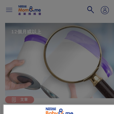
移
至
主
內
容
Search
12個月或以上
文章
健康及安全地成長