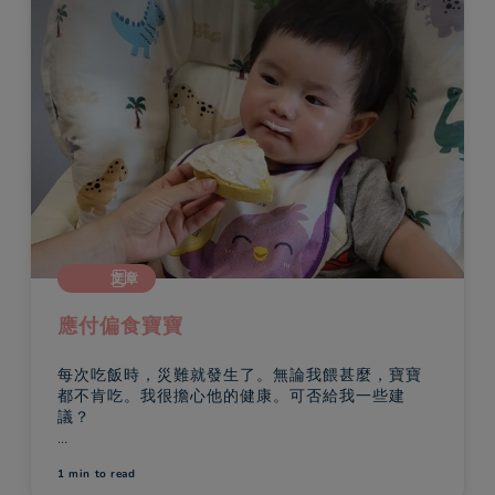
文章
應付偏食寶寶
每次吃飯時，災難就發生了。無論我餵甚麼，寶寶
都不肯吃。我很擔心他的健康。可否給我一些建
議？
別擔心，很多家長都有此經歷：您精心泡製美食，
1 min
to read
但寶寶一點都不肯吃，令您失望不已！這是很正常