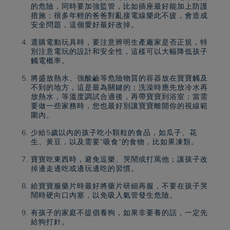
的危險，同時要加強監管，比如插座最好能加上防護
措施；很多年輕的爸爸對亂接電線樂此不疲，會造成
安全問題，這個愛好最好改掉。
選購電動玩具時，要注意辨明生產廠家是否正規，特
別注意電玩的設計和安全性，這樣可以大幅降低孩子
觸電概率。
將盛放熱水、強酸鹼等危險物質的容器放在寶寶觸及
不到的地方，這是最為關鍵的；洗澡時應先放冷水再
放熱水，等溫度調試合適後，再帶寶寶到浴室；當需
要做一些家務時，您也最好別讓寶寶離開你的視線範
圍內。
少給5歲以內的孩子吃小顆粒的食品，如瓜子、花
生、黃豆，以及需要“吸食”的食物，比如果凍類。
寶寶吃東西時，避免逗樂、哭鬧或打罵他；讓孩子改
掉邊走邊吃或邊玩邊吃的習慣。
給寶寶服藥片時最好將藥片研細再服，不要在孩子哭
鬧時硬向口內塞，以免吸入氣管發生危險。
有孩子的家庭不提倡養狗，如果非要養的話，一定先
給狗打針。