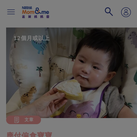
移
至
主
內
容
Search
12個月或以上
文章
應付偏食寶寶