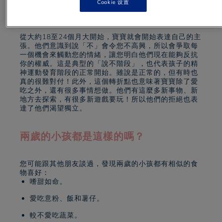
Cookie 设置
咦！—— 這到底是甚麼意思？
從大約18至24個月大開始，寶寶就會開始表達自己的主
張。他們意識到說「不」會令您不高興，所以會爭取每
一個機會來觸動您的情緒，讓您明白他們現在能夠反抗
你的權威。這是典型的「說不階段」，也代表孩子的精
神運動發育階段的正常開始。雖說是正常的，但有時也
真的很難對付！此外，這個轉折點也意味著寶寶除了愛
吃之外，還有很多事情想做。他們有這麼多新事物、新
地方去探索，有很多新遊戲要玩！所以他們的拒絕也表
達了他們渴望獨立。
兩歲的小孩都是這樣的嗎？
您可能跟其他朋友談過，發現兩歲的小孩都有相似的食
物喜好：
嗜甜如命。
愛吃意粉、飯和薯仔。
較不愛吃蔬菜。