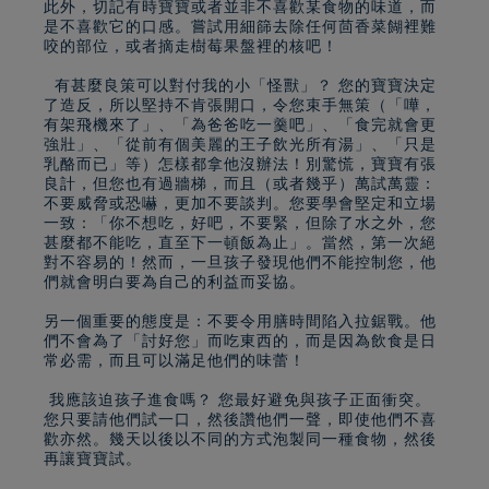
此外，切記有時寶寶或者並非不喜歡某食物的味道，而
是不喜歡它的口感。嘗試用細篩去除任何茴香菜餬裡難
咬的部位，或者摘走樹莓果盤裡的核吧！
有甚麼良策可以對付我的小「怪獸」？ 您的寶寶決定
了造反，所以堅持不肯張開口，令您束手無策（「嘩，
有架飛機來了」、「為爸爸吃一羹吧」、「食完就會更
強壯」、「從前有個美麗的王子飲光所有湯」、「只是
乳酪而已」等）怎樣都拿他沒辦法！別驚慌，寶寶有張
良計，但您也有過牆梯，而且（或者幾乎）萬試萬靈：
不要威脅或恐嚇，更加不要談判。您要學會堅定和立場
一致：「你不想吃，好吧，不要緊，但除了水之外，您
甚麼都不能吃，直至下一頓飯為止」。當然，第一次絕
對不容易的！然而，一旦孩子發現他們不能控制您，他
們就會明白要為自己的利益而妥協。
另一個重要的態度是：不要令用膳時間陷入拉鋸戰。他
們不會為了「討好您」而吃東西的，而是因為飲食是日
常必需，而且可以滿足他們的味蕾！
我應該迫孩子進食嗎？ 您最好避免與孩子正面衝突。
您只要請他們試一口，然後讚他們一聲，即使他們不喜
歡亦然。幾天以後以不同的方式泡製同一種食物，然後
再讓寶寶試。