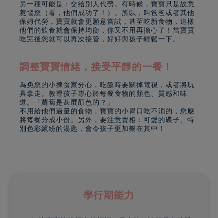
另一種可能是：交給別人代勞。有時候，寶寶只是故意
惹惱您（看，他們成功了！）。所以，叫爸爸或者其他
保姆代勞，寶寶就會更願意嘗試，甚至吃新食物，這樣
他們的飲食就會保持均衡，你又不用再擔心了！當寶寶
吃完後您就可以再次接管，好好與孩子輕鬆一下。
調整寶寶情緒，接受平靜的一餐！
為免您的小揀食家分心，吃飯時要關掉電視，或者將玩
具拿走。教導孩子專心於每餐食物的顏色、質感和味
道。「蘿蔔是甚麼顏色的？」
不用給他們過量的食物，寶寶的小胃口吃不消的，您應
將每餐分成小份。另外，要注意賣相：可愛的碟子、特
別色彩繽紛的湯匙，會令孩子更加樂在其中！
學行期能力