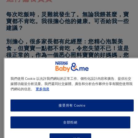
每次吃飯時，災難就發生了。無論我餵甚麼，寶
寶都不肯吃。我很擔心他的健康。可否給我一些
建議？
別擔心，很多家長都有此經歷：您精心泡製美
食，但寶寶一點都不肯吃，令您失望不已！這是
很正常的，作為一個悉心照料寶寶的好媽媽，您
最討厭就是聽到「不」、「咦！」和「我不
要！」。同時，您又覺得很歉疚（我煮的東西不
好吃、我不夠稱職等）。要盡量克制地捱過這個
我們使用 Cookie 以允許我們網站的正常工作、個性化設計內容和廣告、提供社交
階段，最大的秘訣就是分清愛和教育、食物和感
媒體功能並分析流量。我們還同社交媒體、廣告和分析合作夥伴分享有關您使用我
情的分別。說易做難！我們的指南會幫到您，您
們網站的信息。
更多信息
只要記住：寶寶絕不會讓自己捱餓的。請放心！
接受所有 Cookie
1 min
to read
全部拒絕