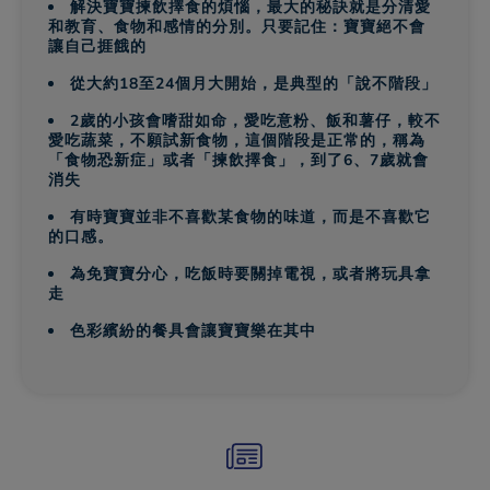
解決寶寶揀飲擇食的煩惱，最大的秘訣就是分清愛
和教育、食物和感情的分別。只要記住：寶寶絕不會
讓自己捱餓的
從大約18至24個月大開始，是典型的「說不階段」
2歲的小孩會嗜甜如命，愛吃意粉、飯和薯仔，較不
愛吃蔬菜，不願試新食物，這個階段是正常的，稱為
「食物恐新症」或者「揀飲擇食」，到了6、7歲就會
消失
有時寶寶並非不喜歡某食物的味道，而是不喜歡它
的口感。
為免寶寶分心，吃飯時要關掉電視，或者將玩具拿
走
色彩繽紛的餐具會讓寶寶樂在其中