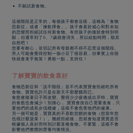
不願試新食物。
這個階段是正常的，每個孩子都會這樣，這稱為「食物
恐新症」或者「揀飲擇食」。孩子會基於戒心和對未知
的恐懼而拒絕試任何新食物。有些孩子的徵狀會特別明
顯，但通常到了6、7歲就會消失，所以給點時間，順其
自然吧！
您要有耐心，並切記所有母親都不得不忍受這個階段。
旁人可能會覺得控制一個小豆丁很容易，但事實上你很
快就會束手無策！勇敢一點，支持住！
了解寶寶的飲食喜好
食物恐新症和「說不階段」並不代表寶寶會拒絕吃所有
食物。寶寶也許只是在那天不那麼餓而已。
食慾會隨著日子而改變。覺得少少疲倦或出牙時，寶寶
的食慾也會減少！別擔心， 寶寶會按自己需要進食，只
要他們的成長步伐穩健，這樣不會危害他們的健康。
另一個可能是，寶寶真的不喜歡您餵的食物（想當年您
也很討厭菠菜！）。幾經拒絕後，您就會知道寶寶是否
根據個人喜好而特別討厭某種食物。不要緊，這樣不會
影響他們整體的營養均衡情況。