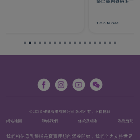
部已能夠容納多一點食物，消化道亦發展得更成
熟。寶寶成長非常迅速，半歲時他可能已耗盡身體
與生俱來的鐵質。快速成長中會需要更多營養，因
此，是時候讓寶寶進食鐵質豐富的米糊，不過請先
1 min
to read
諮詢您的兒科醫生。
©2023 雀巢香港有限公司 版權所有，不得轉載
網站地圖
聯絡我們
條款及細則
私隱聲明
我們相信母乳餵哺是寶寶理想的營養開始，我們全力支持世界