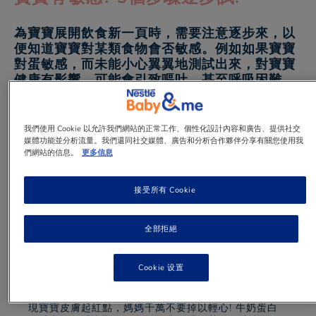
為寶寶展開飲食新一頁時，需要注意逐步來，以
便知道寶寶對某類食物會否敏感。例如如果寶寶
對蛋敏感，而未能小心翼翼地測試出來，對寶寶
健康有影響，可能會引致嘔吐，甚至呼吸困難
等。
我們使用 Cookie 以允許我們網站的正常工作、個性化設計內容和廣告、提供社交
1 min
to read
媒體功能並分析流量。我們還同社交媒體、廣告和分析合作夥伴分享有關您使用我
們網站的信息。
更多信息
接受所有 Cookie
寶寶食物敏感知多啲
全部拒絕
牛奶蛋白敏感
Cookie 设置
衛生署指牛奶蛋白敏感是寶寶最常見的一種食物敏感，
1
通常亦是寶寶出生後最早被發現的敏感症
。媽媽有機
會於早期餵寶寶飲用含牛奶蛋白的配方奶或鮮奶時，發
現寶寶皮膚起紅點，媽媽千萬不要掉以輕心! 牛奶蛋白