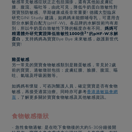
敏感常見敏感症狀正正包括濕疹，還有其他如皮膚紅
腫、腹瀉、嘔吐等，由此可見，降低牛奶蛋白致敏性對
寶寶預防敏感、早期健康成長非常重要! 德國大型臨床
研究GINI Study 建議，如媽媽未能餵哺母乳，可選用含
部分水解蛋白配方(pHF-W)。各品牌的水解技術均有差
別，所以牛奶蛋白致敏性下降的幅度亦有不同。
媽媽可
2+
精選體外研究實證降低致敏性1000倍
的pHF-W水解
蛋白
，支持媽媽為寶寶Bye Bye 未來敏感，啟護新世代
寶寶!
雞蛋敏感
另一常見的寶寶食物敏感類別是雞蛋敏感，常見於2歲
前的寶寶。過敏徵狀包括：皮膚紅腫、臉腫、​​腹瀉、嘔
吐、氣喘及呼吸困難等。
如媽媽有懷疑，可咨詢醫護人員，確定寶寶是否有食物
敏感，再接受適當治療。同時亦可參考
香港過敏協會網
頁
，了解更多關於寶寶食物敏感及其他敏感資訊。
食物敏感徵狀
- 急性食物過敏: 是在吃下食物後的大約5-30分鐘後開