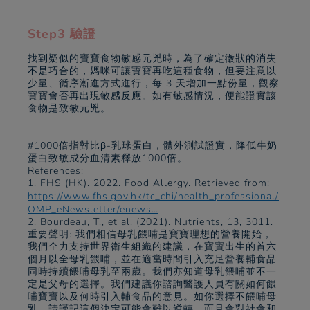
Step3 驗證
找到疑似的寶寶食物敏感元兇時，為了確定徵狀的消失
不是巧合的，媽咪可讓寶寶再吃這種食物，但要注意以
少量、循序漸進方式進行，每 3 天增加一點份量，觀察
寶寶會否再出現敏感反應。如有敏感情況，便能證實該
食物是致敏元兇。
#1000倍指對比β-乳球蛋白，體外測試證實，降低牛奶
蛋白致敏成分血清素釋放1000倍。
References:
1. FHS (HK). 2022. Food Allergy. Retrieved from:
https://www.fhs.gov.hk/tc_chi/health_professional/
OMP_eNewsletter/enews…
2. Bourdeau, T., et al. (2021). Nutrients, 13, 3011.
重要聲明: 我們相信母乳餵哺是寶寶理想的營養開始，
我們全力支持世界衛生組織的建議，在寶寶出生的首六
個月以全母乳餵哺，並在適當時間引入充足營養輔食品
同時持續餵哺母乳至兩歲。我們亦知道母乳餵哺並不一
定是父母的選擇。我們建議你諮詢醫護人員有關如何餵
哺寶寶以及何時引入輔食品的意見。如你選擇不餵哺母
乳，請謹記這個決定可能會難以逆轉，而且會對社會和