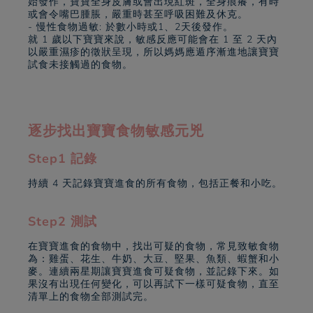
始發作，寶寶全身皮膚或會出現紅斑，全身痕癢，有時
或會令嘴巴腫脹，嚴重時甚至呼吸困難及休克。
- 慢性食物過敏: 於數小時或1、2天後發作。
就 1 歲以下寶寶來說，敏感反應可能會在 1 至 2 天內
以嚴重濕疹的徵狀呈現，所以媽媽應遁序漸進地讓寶寶
試食未接觸過的食物。
逐步找出寶寶食物敏感元兇
Step1 記錄
持續 4 天記錄寶寶進食的所有食物，包括正餐和小吃。
Step2 測試
在寶寶進食的食物中，找出可疑的食物，常見致敏食物
為：雞蛋、花生、牛奶、大豆、堅果、魚類、蝦蟹和小
麥。連續兩星期讓寶寶進食可疑食物，並記錄下來。如
果沒有出現任何變化，可以再試下一樣可疑食物，直至
清單上的食物全部測試完。