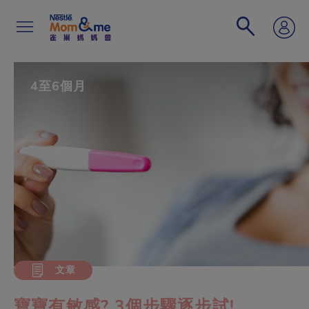
移
至
主
內
容
Search
4至6個月
文章
寶寶有敏感? 3個步驟逐步試!