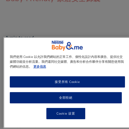
1 min
to read
我們使用 Cookie 以允許我們網站的正常工作、個性化設計內容和廣告、提供社交
媒體功能並分析流量。我們還同社交媒體、廣告和分析合作夥伴分享有關您使用我
們網站的信息。
更多信息
您的寶寶安全嗎？
意外是引致兒童死亡的主要原因之一，每年死於意外
接受所有 Cookie
或因意外引致傷殘的兒童不計其數。要保護您的寶寶
免受傷害，應留意您的寶寶在成長過程中所表現的行
為特點，並消除各方面潛伏著的危險。
全部拒絕
五歲或以下的兒童尚未明白甚麼是危險，家長不要高
估他們的理解能力和記憶力。
Cookie 设置
根據統計，初生至五歲的幼兒最常見發生的意外地點
是在家中。