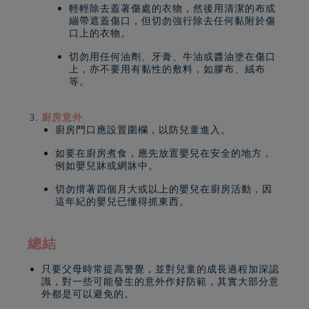
輕輕除去蓋著傷處的衣物，然後用清潔的布或
繃帶遮蓋傷口，但切勿強行除去任何黏附於傷
口上的衣物。
切勿用任何油劑、牙膏、牛油或醬油塗在傷口
上，亦不要用有黏性的敷料，如膠布、絨布
等。
廚房意外
廚房門口應設置圍欄，以防兒童進入。
如要在廚房煮食，應先放置嬰兒在安全的地方，
例如嬰兒牀或網牀中。
切勿揹著四個月大或以上的嬰兒在廚房活動，因
這年紀的嬰兒已懂得抓東西。
總結
只要父母時常提高警覺，並對兒童的成長過程加深認
識，對一些可能發生的意外作好防範，其實大部分意
外都是可以避免的。