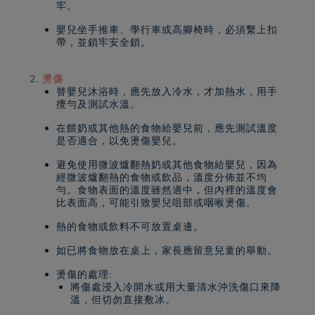
牢。
嬰兒坐手推車、學行車或高腳椅時，必須繫上扣
帶，並鎖牢安全鎖。
燙傷
替嬰兒沐浴時，應先放入冷水，才加熱水，用手
攪勻及測試水溫。
在餵奶或其他熱的食物給嬰兒前，應先測試溫度
是否適合，以免燙傷嬰兒。
避免使用微波爐翻熱奶或其他食物給嬰兒，因為
經微波爐翻熱的食物或飲品，溫度分佈並不均
勻。食物表面的溫度雖然適中，但內裡的溫度會
比表面高，可能引致嬰兒咀部或咽喉燙傷。
熱的食物或飲料不可放置桌邊。
如已將食物放在桌上，家長應留意兒童的舉動。
燙傷的處理:
將傷處浸入冷開水或用大量清水沖洗傷口來降
溫，但切勿直接敷冰。