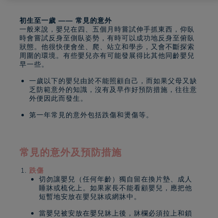
初生至一歲 —— 常見的意外
一般來說，嬰兒在四、五個月時嘗試伸手抓東西，仰臥
時會嘗試反身至側臥姿勢，有時可以成功地反身至俯臥
狀態。他很快便會坐、爬、站立和學步，又會不斷探索
周圍的環境。有些嬰兒亦有可能發展得比其他同齡嬰兒
早一些。
一歲以下的嬰兒由於不能照顧自己，而如果父母又缺
乏防範意外的知識，沒有及早作好預防措施，往往意
外便因此而發生。
第一年常見的意外包括跌傷和燙傷等。
常見的意外及預防措施
跌傷
切勿讓嬰兒（任何年齡）獨自留在換片墊、成人
睡牀或梳化上。如果家長不能看顧嬰兒，應把他
短暫地安放在嬰兒牀或網牀中。
當嬰兒被安放在嬰兒牀上後，牀欄必須拉上和鎖