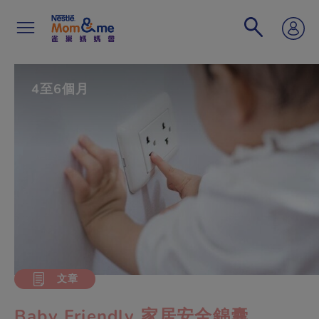
移
至
主
內
容
Search
4至6個月
文章
Baby Friendly 家居安全錦囊