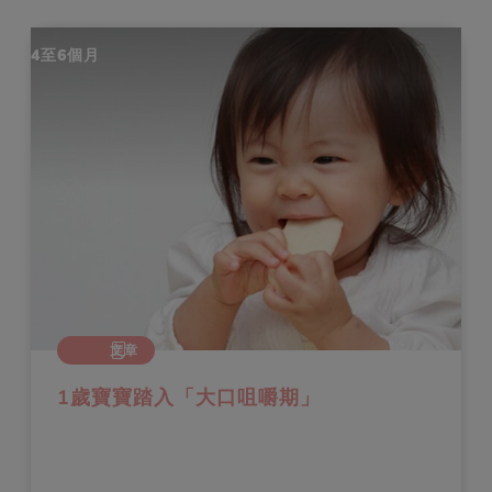
4至6個月
文章
1歲寶寶踏入「大口咀嚼期」