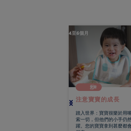
6個月
4至6個月
文章
文章
注意寶寶的成長
寶寶飲食與防敏
踏入世界：寶寶很樂於用嘴巴探
索一切，但他們的小手仍然很活
躍。您的寶寶拿到甚麼都會仔細