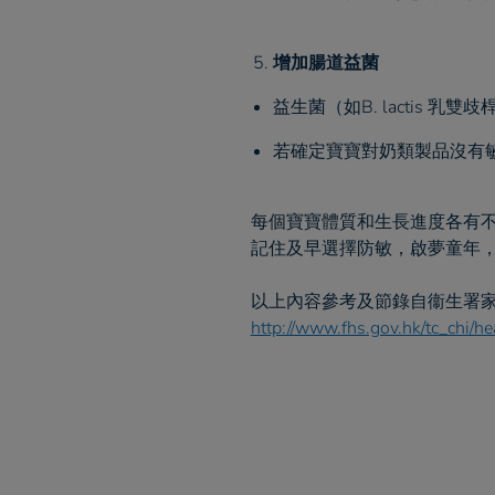
增加腸道益菌
益生菌（如B. lactis 
若確定寶寶對奶類製品沒有
每個寶寶體質和生長進度各有
記住及早選擇防敏，啟夢童年，
以上內容參考及節錄自衞生署家
http://www.fhs.gov.hk/tc_chi/h