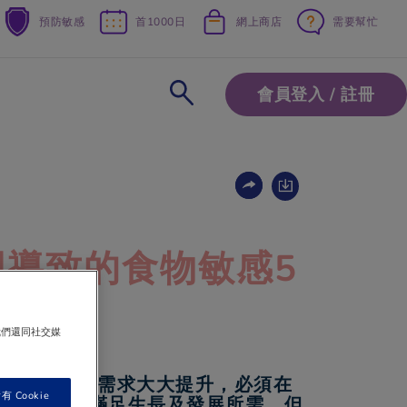
預防敏感
首1000日
網上商店
需要幫忙
會員登入 / 註冊
固導致的食物敏感5
我們還同社交媒
，能量及鐵質需求大大提升，必須在
 Cookie
固體食物以滿足生長及發展所需。但