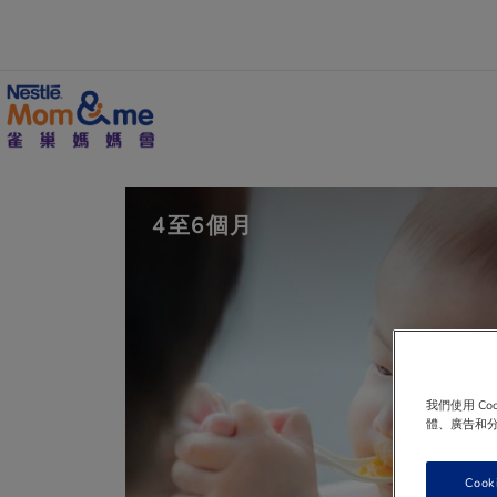
移
至
主
內
容
Search
4至6個月
我們使用 C
體、廣告和
Cook