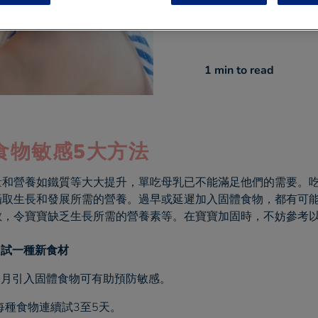
加固時有什麼要
1 min
to read
食物敏感
5大方法
量和營養如鐵質等大大提升，單吃母乳已不能滿足他們的需要。
攝取生長和發展所需的營養。過早或延遲加入固體食物，都有可
，令寶寶缺乏生長所需的營養素等。在寶寶加固時，不妨參考以
只試一種新食材
個月引入固體食物可有助預防敏感。
每種食物連續試3至5天。