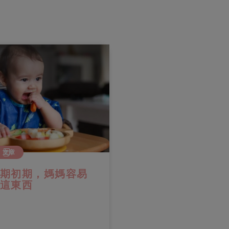
6個月
4至6個月
文章
文章
坐正正看更美世界
別給寶寶過量蛋
隨時變「過胖寶
當您的寶寶越來越懂得控制頭
部，並能夠在支撐下坐起來，表
由受孕成胎到寶寶兩歲
示他已進入學坐期。顧名思義，
段的首 1,000 天，