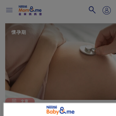
移
至
主
內
容
Search
懷孕期
文章
乙型鏈球菌（B 鏈）（35 至37 周）