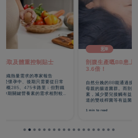
文章
剖腹生產嘅BB患上呼吸道敏感症風險高
3.6倍！
自然分娩的BB能通過接觸母體的陰道和皮膚，獲得
母親的腸道菌群。而剖腹分娩時會於母體注射抗生
素，減少嬰兒接觸有益菌群的機會，令BB定植在腸
1
道的雙歧桿菌等有益菌比較晚，而且數量少
。臨床
研究顯示，剖腹兒罹患腹瀉及食物敏感的風險亦比
1 min
to read
較高。更有數據顯示，經剖腹生產的嬰兒日後患上
2
鼻敏感的風險比自然分娩高出1.23倍
，患上呼吸道
3
敏感的風險更高出3.6倍
。因此，剖腹BB更應注重
有益腸道菌群的建立，並及早採取預防敏感措施。