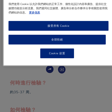
我們使用 Cookie 以允許我們網站的正常工作、個性化設計內容和廣告、提供社交
媒體功能並分析流量。我們還同社交媒體、廣告和分析合作夥伴分享有關您使用我
約一成至三成孕媽咪會有此細菌，這是一種寄存
們網站的信息。
更多信息
在腸道、泌尿和生殖系統的細菌。孕媽咪一般不
會有任何病徵，或少數會有尿道感染症狀。有B
接受所有 Cookie
鏈的孕媽咪，在懷孕後期有可能會將細菌傳給胎
兒，所以要進行檢驗，及早預防，以免感染寶
寶。
全部拒絕
Cookie 设置
1 min
to read
何時進行檢驗？
約35-37 周。
如何檢驗？