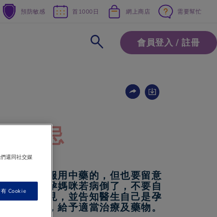
預防敏感
首1000日
網上商店
需要幫忙
會員登入 / 註冊
西藥宜忌
我們還同社交媒
間，是可以服用中藥的，但也要留意
能服用的。孕媽咪若病倒了，不要自
 Cookie
諮詢醫生意見，並告知醫生自己是孕
孕媽咪情況，給予適當治療及藥物。