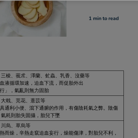
1 min
to read
藥
、三棱、莪朮、澤蘭、虻蟲、乳香、沒藥等
令血液循環加速，迫血下流，而促胎外出
氣行」，氣亂則無力固胎
、大戟、芫花、薏苡等
多具通利小便、瀉下通腑的作用，有傷陰耗氣之弊。陰傷
，氣耗則胎失固攝，胎兒下墜
、川烏、草烏等
辛熱而燥，辛熱走竄迫血妄行，燥能傷津，對胎兒不利，