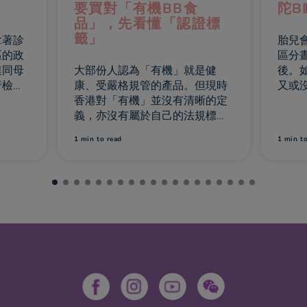
陀B瞓覺都有技巧
孕婦
證標
胎兒會透過孕媽咪的作息習慣來
我知
區分晝夜，尤其是在懷孕20 周
健康
是健
後。如果孕媽咪經常熬夜晚睡，
已承
但現時
又或沒有充足的休息，會影響胎
提及
晰的定
兒的發展。若要培養良好的作息
營養
規標
習慣，可參考以下小貼士。
麼食
認證系
均衡
1 min
to read
1 min
t
有著不
的產
您現
機認證
營養
擇?
的份
養需
食習