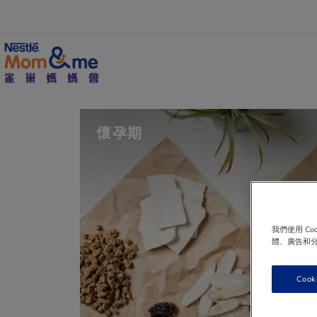
移
至
主
內
容
Search
懷孕期
我們使用 C
體、廣告和
Cook