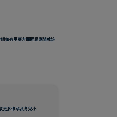
孕婦如有用藥方面問題應請教註
取更多懷孕及育兒小