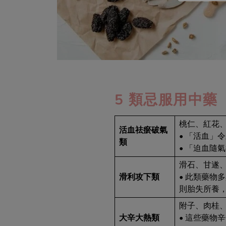
5 類忌服用中
桃仁、紅花
活血祛瘀破氣
• 「活血」
類
• 「迫血隨
滑石、甘遂
滑利攻下類
• 此類藥物
則胎失所養
附子、肉桂
大辛大熱類
• 這些藥物