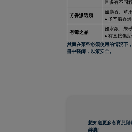
且多有不同
如麝香、草
芳香滲透類
• 多辛溫香
如水銀、朱
有毒之品
• 有直接傷
然而在某些必須使用的情況下
冊中醫師，以策安全。
想知道更多各育兒階
錦囊!