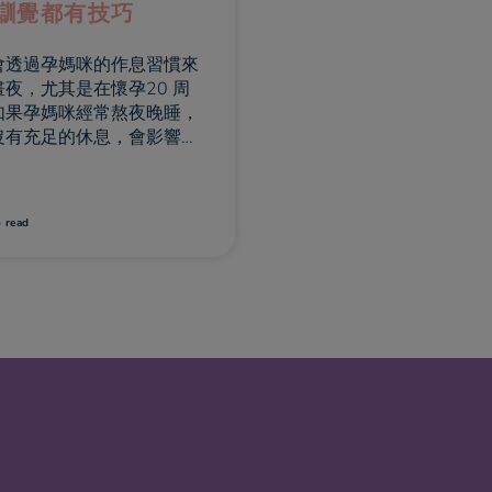
的飲食健康
市面上有多個標榜「
預防敏感」的配方奶
牌子，它們的防敏的
道我在懷孕期間需要進食更
果都一樣嗎?
和多元化的食物。因此，我
諾自己注意營養的吸收。當
蛋白質、維他命、礦物質等
時，甚麼是必要的營養，甚
物含有哪些營養？我想知道
飲食的基本守則。
o read
1 min
to read
在懷孕，需要吸收兩個人的
。但並不表示您應進食兩倍
量！為應付您和寶寶的新營
要，您應實行優質的孕婦飲
慣。