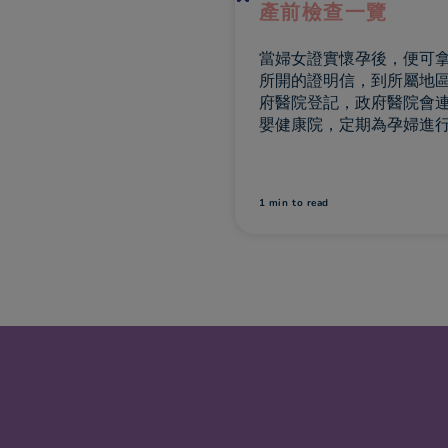
前檢查一覽
要買對「有機BB食
品」，先看懂「認
籤」
女證實懷孕後，便可拿著診
的證明信，到所屬地區的政
院登記，政府醫院會連同母
大部份人認為「有機」就
康院，定期為孕婦進行檢
康、受嚴格規管的產品。
香港對「有機」並沒有清
義，亦沒有屬於自己的法
準，依賴其他國家不同的
to read
1 min
to read
統。但是，不同認證系統
同的標準，聲稱「有機」
品，亦未必能得到所有有
機構的認可。媽媽應如何選