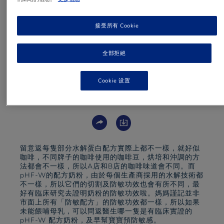
配方奶粉牌子，它們的防敏的效果都
一樣嗎?
接受所有 Cookie
全部拒絕
Cookie 设置
1 min
to read
留意返每隻部分水解蛋白配方實際上都不一樣，就好似
咖啡，不同牌子的咖啡使用的咖啡豆，烘培和沖調的方
法都會不一樣，所以A店和B店的咖啡味道會不同。而
pHF-W的配方奶粉，由於每個生產商採用的水解技術都
不一樣，所以它們的切割及防敏功效也會有所不同，最
好有臨床研究去證明奶粉的防敏功效啦。媽媽謹記並非
市面上所有「防敏配方」的防敏功效都一樣，所以如果
未能餵哺母乳，可以問返醫生哪一隻是有臨床實證的
pHF-W 配方奶粉，及早幫寶寶預防敏感。