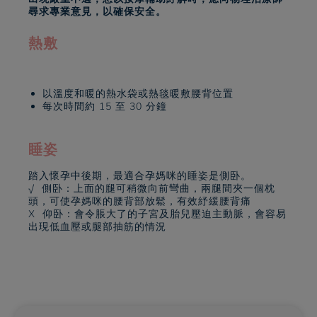
尋求專業意見，以確保安全。
熱敷
以溫度和暖的熱水袋或熱毯暖敷腰背位置
每次時間約 15 至 30 分鐘
睡姿
踏入懷孕中後期，最適合孕媽咪的睡姿是側卧。
√ 側卧：上面的腿可稍微向前彎曲，兩腿間夾一個枕
頭，可使孕媽咪的腰背部放鬆，有效紓緩腰背痛
X 仰卧：會令脹大了的子宮及胎兒壓迫主動脈，會容易
出現低血壓或腿部抽筋的情況