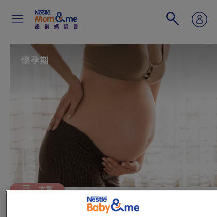
移
至
主
內
容
Search
懷孕期
文章
簡易按摩紓緩腰背痛