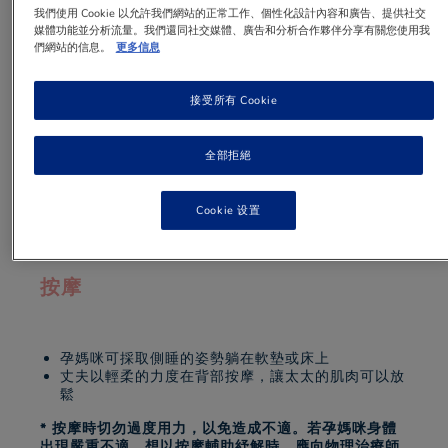
我們使用 Cookie 以允許我們網站的正常工作、個性化設計內容和廣告、提供社交
媒體功能並分析流量。我們還同社交媒體、廣告和分析合作夥伴分享有關您使用我
孕媽咪懷孕期踏入第 4 至 5 個月起，由於肚子
們網站的信息。
更多信息
愈來愈大，腰部的負荷增加，肌肉受壓，或會感
到腰背比較疲累。不妨以按摩或熱敷來紓緩一
接受所有 Cookie
下。
全部拒絕
1 min
to read
Cookie 设置
按摩
孕媽咪可採取側睡的姿勢躺在軟墊或床上
丈夫以輕柔的力度在背部按摩，讓太太的肌肉可以放
鬆
* 按摩時切勿過度用力，以免造成不適。若孕媽咪身體
出現嚴重不適，想以按摩輔助紓解時，應向物理治療師