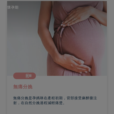
懷孕期
文章
乙型鏈球菌（B 鏈）（35 至37 周）
醉藥注
約一成至三成孕媽咪會有此細菌，這是一種寄存
腸道、泌尿和生殖系統的細菌。孕媽咪一般不會
任何病徵，或少數會有尿道感染症狀。有B 鏈的
媽咪，在懷孕後期有可能會將細菌傳給胎兒，所