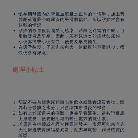
懷孕期母體內的腎臟血流量是正常的一倍半，加上黃
體酮荷爾蒙令輸尿管的平滑肌鬆弛，所以孕婦常會有
尿頻的情況。
孕婦的尿道很容易受到感染，若缺乏適當的治療，可
引致腎炎及早產。因此，若有尿道炎的症狀如尿頻、
小便赤痛或小便有血，便要及早見醫生。
在懷孕後期，子宮愈來愈大，使膀胱的容量減少，很
快便會有尿意。
處理小貼士
切記不要為避免尿頻而限制飲水或進食流質食物，因
為若身體缺乏水分，只會增加尿道炎的機會。
如有上述尿道炎的症狀，應盡早看醫生。當被證實患
上尿道炎，便要服用經由醫生處方的抗生素。
若尿道炎持續或有經常性尿道發炎，表示可能患有先
天性尿道或腎臟結構異常，應盡早就醫，作出確實的
診斷。