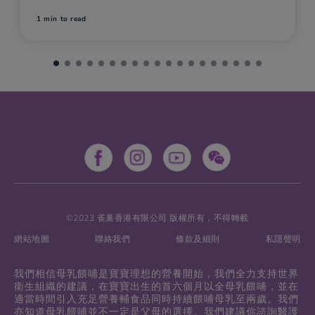
要進行檢驗，及早預防，以免感染寶寶。
1 min
to read
©2023 雀巢香港有限公司 版權所有，不得轉載
網站地圖
聯絡我們
條款及細則
私隱聲明
我們相信母乳餵哺是寶寶理想的營養開始，我們全力支持世界
衛生組織的建議，在寶寶出生的首六個月以全母乳餵哺，並在
適當時間引入充足營養輔食品同時持續餵哺母乳至兩歲。我們
亦知道母乳餵哺並不一定是父母的選擇。我們建議你諮詢醫護