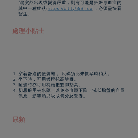
間)突然出現或變得嚴重，則有可能是妊娠毒血症的
其中一種症狀(
https://bit.ly/3jBjTdx
)，必須盡快看
醫生。
處理小貼士
穿着舒適的便裝鞋， 尺碼須比未懷孕時稍大。
坐下時，可用矮櫈托高雙腳。
睡覺時亦可用枕頭把雙腳墊高。
切忌服用去水藥，以免令血壓下降，減低胎盤的血量
供應，影響胎兒吸取氧分及營養。
尿頻