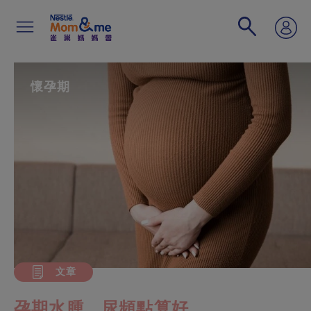
移
至
主
內
容
Search
懷孕期
文章
孕期水腫、尿頻點算好