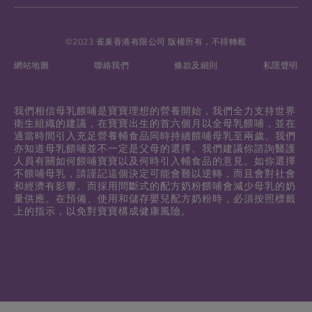
©2023 雀巢香港有限公司 版權所有，不得轉載
網站地圖
聯絡我們
條款及細則
私隱聲明
我們相信母乳餵哺是寶寶理想的營養開始，我們全力支持世界
衛生組織的建議，在寶寶出生的首六個月以全母乳餵哺，並在
適當時間引入充足營養輔食品同時持續餵哺母乳至兩歲。我們
亦知道母乳餵哺並不一定是父母的選擇。我們建議你諮詢醫護
人員有關如何餵哺寶寶以及何時引入輔食品的意見。如你選擇
不餵哺母乳，請謹記這個決定可能會難以逆轉，而且會對社會
和經濟有影響。而採用間斷式的配方奶粉餵哺會減少母乳的奶
量供應。在預備、使用和儲存嬰兒配方奶粉時，必須按照標籤
上的指示，以免對寶寶構成健康風險。