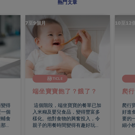
熱門文章
7至9個月
10至12
ARTICLE
端坐寶寶飽了？餓了？
爬行
漸變得
這個階段，端坐寶寶的餐單已加
爬行
歷一個
入米糊及嬰兒食品，變得豐富多
好進
餵輔食
樣化。他對食物的興奮投入，令
要的
樣那樣
親子的用餐時間變得有趣好玩，
細小
給寶寶
您當然要好好運用這段美妙時
食，