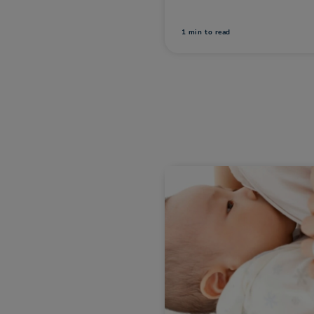
。只要寶寶出生的 42 天內
吃輔食講起，希望能給媽
，便不用收費。
參考。
to read
1 min
to read