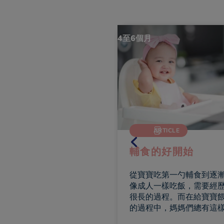
月
4至6個月
ARTICLE
ARTICLE
生登記及領出世紙
輔食的好開始
出生後，父母若已經想好名
從寶寶吃第一勺輔食到逐
便可向出生登記處為寶寶辦
像成人一樣吃飯，需要經
記手續，不用父母及嬰兒一
很長的過程。而在給寶寶
席，新手爸爸一個人處理就
的過程中，媽媽們總有這
（非婚生子女則要由媽咪辦
的困擾。我們就從第一次