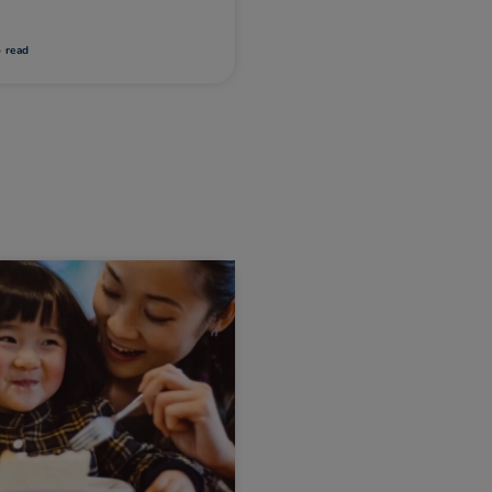
而且應該方便他用手指拿
易看到的隱患？
o read
1 min
to read