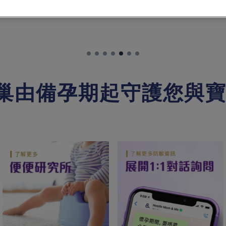
巢由備孕期起守護您與寶