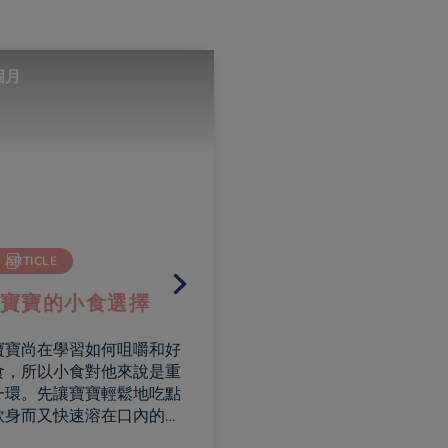
個月
12個月或以上
ARTICLE
ARTICLE
寶寶的小食選擇
健康及安全地成長
寶寶尚在學習如何咀嚼和好
​所有的爸爸媽媽都不希望寶
食，所以小食對他來說是重
成長過程中有任何閃失，而
一環。先讓寶寶輕鬆地吃點
是，即使足夠小心，也難免
軟身而又快速溶在口內的小
忽。您該如何聰明應對寶寶
它們應該是容易咬碎和吞嚥
意外，並和您一起掃除身邊