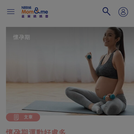
移
至
主
內
容
Search
懷孕期
文章
懷孕期運動好處多