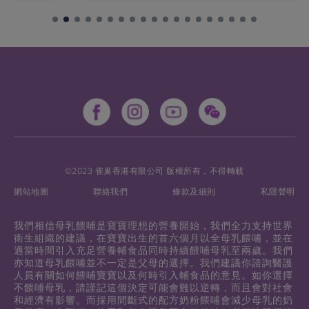
©2023 雀巢香港有限公司 版權所有，不得轉載
網站地圖
聯絡我們
條款及細則
私隱聲明
我們相信母乳餵哺是寶寶理想的營養開始，我們全力支持世界
衛生組織的建議，在寶寶出生的首六個月以全母乳餵哺，並在
適當時間引入充足營養輔食品同時持續餵哺母乳至兩歲。我們
亦知道母乳餵哺並不一定是父母的選擇。我們建議你諮詢醫護
人員有關如何餵哺寶寶以及何時引入輔食品的意見。如你選擇
不餵哺母乳，請謹記這個決定可能會難以逆轉，而且會對社會
和經濟有影響。而採用間斷式的配方奶粉餵哺會減少母乳的奶