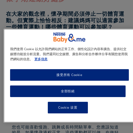
在大家的觀念裡，懷孕期間必須停止一切體育運
動。但實際上恰恰相反：建議媽媽可以適當參加
一些體育運動！哪些體育運動可以參加呢？
1 min
to read
我們使用 Cookie 以允許我們網站的正常工作、個性化設計內容和廣告、提供社交
媒體功能並分析流量。我們還同社交媒體、廣告和分析合作夥伴分享有關您使用我
們網站的信息。
更多信息
接受所有 Cookie
懷孕期適宜的運動
游泳：對懷孕媽媽來說，這是一種很好的鍛鍊方式。但
全部拒絕
要避免蝶泳和蛙泳，因為這樣會使您弓起背部。應當選
擇仰泳或產前水上健身操，有助於調理和促進血液循
環。
Cookie 设置
步行：試試每天步行30分鐘，對您的體型非常有好處！
您也可能喜歡慢跑、跳舞或長時間騎單車。您應該知道
的是，如果懷孕過程正常，這些運動都可以做。在做好