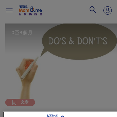
移
至
主
內
容
Search
0至3個月
文章
溫習一下坐月Dos & Donts