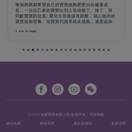
每個媽媽都希望自己的寶寶能夠肥肥白白健康成
長，一但自己家的寶寶比別人長得瘦了、矮了，與
同齡寶寶的兒童/ 嬰兒生長曲線有距離，就心急的給
寶寶追加營養。但寶寶代謝系統未成熟，過度追加
奶量，只會增加寶寶的代謝負擔，而選擇擁有「啱
1 min
to read
分量、高質量」的奶，則能避免寶寶過多或過少吸
收蛋白質，提供適量的蛋白質，令寶寶根據屬於自
己的兒童/ 嬰兒生長曲線成長，全護寶寶健康長肉，
©2023 雀巢香港有限公司 版權所有，不得轉載
網站地圖
聯絡我們
條款及細則
私隱聲明