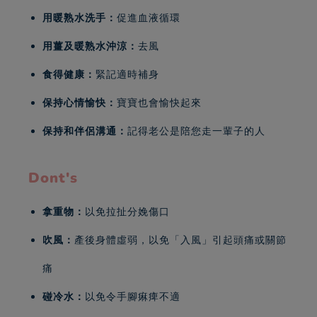
用暖熟水洗手：
促進血液循環
用薑及暖熟水沖涼：
去風
食得健康：
緊記適時補身
保持心情愉快：
寶寶也會愉快起來
保持和伴侶溝通：
記得老公是陪您走一輩子的人
Dont's
拿重物：
以免拉扯分娩傷口
吹風：
產後身體虛弱，以免「入風」引起頭痛或關節
痛
碰冷水：
以免令手腳痳痺不適