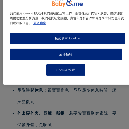
媽咪生產後， 身體需要時間復元， 坐月期間，
我們使用 Cookie 以允許我們網站的正常工作、個性化設計內容和廣告、提供社交
媒體功能並分析流量。我們還同社交媒體、廣告和分析合作夥伴分享有關您使用我
可以參考以下Dos & Don'ts，配合中西醫學建
們網站的信息。
更多信息
議，養出比產前更好的身體！
接受所有 Cookie
1 min
to read
全部拒絕
Cookie 设置
Dos
爭取時間休息：
跟寶寶作息，爭取最多休息時間，讓
身體復元
外出穿外套、長褲，戴帽
：若要帶寶寶到健康院，要
保護身體，免吹風