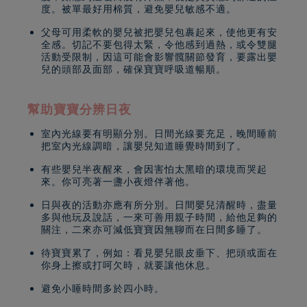
度。被單最好用棉質，避免嬰兒敏感不適。
父母可用柔軟的嬰兒被把嬰兒包裹起來，使他更有安
全感。切記不要包得太緊，令他感到過熱，或令雙腿
活動受限制，因這可能會影響髖關節發育，要露出嬰
兒的頭部及面部，確保寶寶呼吸道暢順。
幫助寶寶分辨日夜
室內光線要有明顯分別。日間光線要充足，晚間睡前
把室內光線調暗，讓嬰兒知道睡覺時間到了。
有些嬰兒半夜醒來，會因害怕太黑暗的環境而哭起
來。你可亮著一盞小夜燈伴著他。
日與夜的活動亦應有所分別。日間嬰兒清醒時，盡量
多與他玩及說話，一來可善用親子時間，給他足夠的
關注，二來亦可減低寶寶因無聊而在日間多睡了。
待寶寶累了，例如：看見嬰兒眼皮垂下、把頭或面在
你身上擦或打呵欠時，就要讓他休息。
避免小睡時間多於四小時。