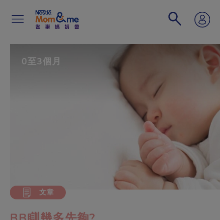
移
至
主
內
容
Search
0至3個月
文章
BB瞓幾多先夠?