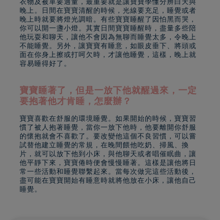
衣物及被單要適量，最重要就是讓寶寶學懂分辨白天與
晚上。日間在寶寶清醒的時候，光線要充足，睡覺或者
晚上時就要將燈光調暗。有些寶寶睡醒了因怕黑而哭，
你可以開一盞小燈。其實日間寶寶睡醒時，盡量多些陪
他玩耍和聊天，讓他不會因為無聊而睡覺太多，令晚上
不能睡覺。另外，讓寶寶有睡意，如眼皮垂下、將頭或
面在你身上擦或打呵欠時，才讓他睡覺，這樣，晚上就
容易睡得好了。
寶寶睡著了，但是一放下他就醒過來，一定
要抱著他才肯睡，怎麼辦？
寶寶喜歡在舒服的環境睡覺。如果開始的時候，寶寶習
慣了被人抱著睡覺，當你一放下他時，他要離開你舒服
的懷抱就會不喜歡了。要改變他這個不良習慣，可以嘗
試替他建立睡覺的常規，在晚間餵他吃奶、掃風、換
片，就可以放下他到小床，與他聊天或者唱催眠曲，讓
他平靜下來，寶寶倦時便會慢慢睡著。這樣是讓他將日
常一些活動和睡覺聯繫起來。當每次做完這些活動後，
盡可能在寶寶開始有睡意時就將他放在小床，讓他自己
睡覺。