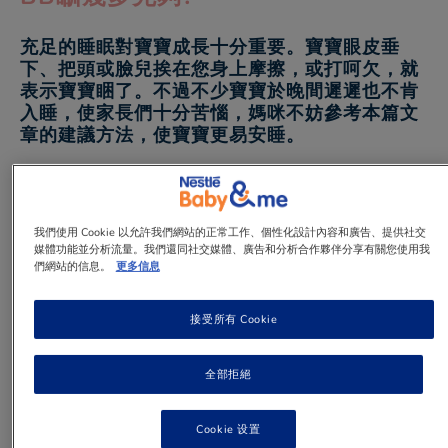
充足的睡眠對寶寶成長十分重要。寶寶眼皮垂
下、把頭或臉兒挨在您身上摩擦，或打呵欠，就
表示寶寶睏了。不過不少寶寶於晚間遲遲也不肯
入睡，使家長們十分苦惱，媽咪不妨參考本篇文
章的建議方法，使寶寶更易安睡。
1 min
to read
我們使用 Cookie 以允許我們網站的正常工作、個性化設計內容和廣告、提供社交
媒體功能並分析流量。我們還同社交媒體、廣告和分析合作夥伴分享有關您使用我
們網站的信息。
更多信息
日
接受所有 Cookie
睡眠
間
特點
時間
睡
眠
全部拒絕
初
• 睡眠習慣較不規律，晝夜不分
生
每天
3
• 每次小睡時間較短，約 2 至 3
至
15 小
至
小時
Cookie 设置
3
時或
4
• 嘗試為寶寶建立一些睡前常