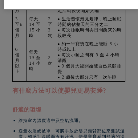
個
以上
次
規，讓寶寶習慣每次完成一些固
月
定活動後便開始入睡
3
每天
2
• 生活習慣漸見規律，晚上睡眠
至6
14 至
至
時間約佔整天的三分之二
個
15 小
3
• 每次睡眠時間與日間醒來的時
月
時
次
段較長
• 約一半寶寶在晚上能睡 6 小
6
時或以上
每天
個
• 每次小睡之間有 3 至 4 小時
13 至
2
月
清醒
14 小
次
以
• 9 個月大後開始隨自己意願睡
時
上
覺
• 2 歲後大部分只有一次午睡
有什麼方法可以使嬰兒更易安睡?
舒適的環境
維持室內溫度適中及空氣流通。
適量衣服或被單，可將手放於嬰兒頸背部位來測試溫
度，如感到溫暖而沒有汗濕，便是寶寶感到舒適的溫