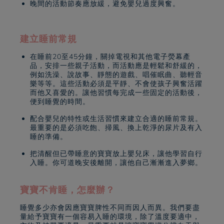
晚間的活動節奏應放緩，避免嬰兒過度興奮。
建立睡前常規
在睡前20至45分鐘，關掉電視和其他電子熒幕產
品，安排一些親子活動，而活動應是輕鬆和舒緩的，
例如洗澡、說故事、靜態的遊戲、唱催眠曲、聽輕音
樂等等。這些活動必須是平靜、不會使孩子興奮活躍
而他又喜愛的。讓他習慣每完成一些固定的活動後，
便到睡覺的時間。
配合嬰兒的特性或生活習慣來建立合適的睡前常規。
最重要的是必須吃飽、掃風、換上乾淨的尿片及有入
睡的準備。
把清醒但已帶睡意的寶寶放上嬰兒床，讓他學習自行
入睡。你可道晚安後離開，讓他自己漸漸進入夢鄉。
寶寶不肯睡，怎麼辦？
睡覺多少亦會因應寶寶脾性不同而因人而異。我們要盡
量給予寶寶有一個容易入睡的環境，除了溫度要適中，