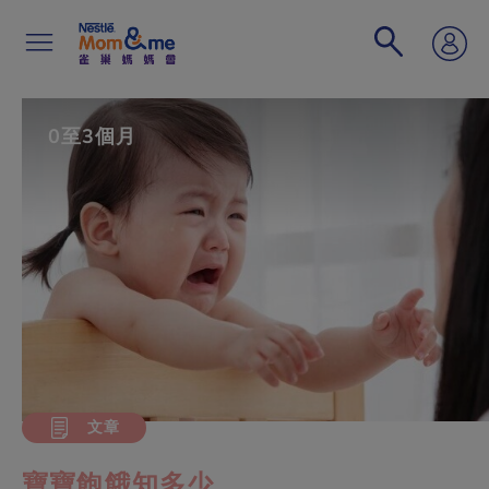
移
至
主
內
容
Search
0至3個月
文章
寶寶飽餓知多少