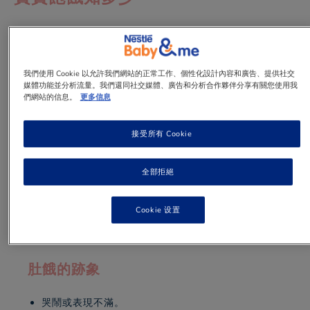
我們使用 Cookie 以允許我們網站的正常工作、個性化設計內容和廣告、提供社交
媒體功能並分析流量。我們還同社交媒體、廣告和分析合作夥伴分享有關您使用我
1 min
to read
們網站的信息。
更多信息
接受所有 Cookie
掌握何時餵哺
全部拒絕
與換尿片等其他需要相比，辨識寶寶的肚餓訊號相對容
Cookie 设置
易。雖然並非所有寶寶的反應都一樣，但下列指引可助
您了解他們的飲食需要。
肚餓的跡象
哭鬧或表現不滿。