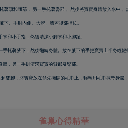
托著頭和頸部， 另一手托著臀部， 然後將寶寶身體放入水中，
、腋下、手肘內側、大髀、膝蓋後部摺位。
手掌和小手指，然後清潔小腳掌和小腳趾。
一手托著腋下，然後翻轉身體。放在腋下的手把寶寶上半身輕輕
身體，另一手則清潔寶寶的背部及臀部。
提起雙腳，將寶寶放在預先攤開的毛巾上，輕輕用毛巾抹乾身體
雀巢心得精華