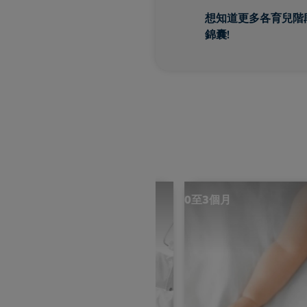
想知道更多各育兒階
錦囊!
月
0至3個月