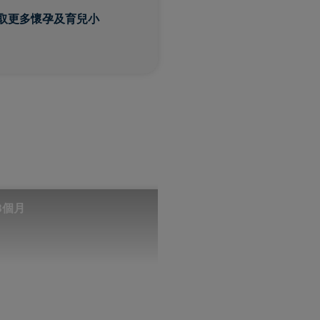
取更多懷孕及育兒小
月
0至3個月