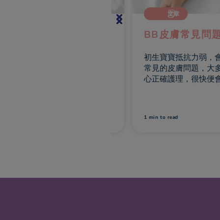
文章
文章
至 2 歲接種疫苗時間
BB皮膚常見問題大
初生寶寶抵抗力弱，會遇
列表提供有關於政府醫院／
常見的皮膚問題，大多數
健康院或私家診所提供的疫
心正確護理，很快便會痊
作參考。部分疫苗政府並未
，如乙型流感嗜血桿菌，而
疫苗政府會分為兩針，但私
to read
1 min
to read
所會混為一支混合針。媽媽
行決定會否為寶寶到私家診
打一些政府沒包的疫苗，以
混合針以減少寶寶承受的皮
苦，並而增強寶寶防疫力