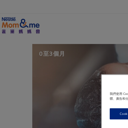
移
至
主
內
容
Search
0至3個月
我們使用 C
體、廣告和
Cook