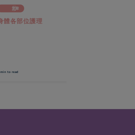
文章
文章
各部位護理
湊B壓力爆煲點算好
產後情緒變化，可能是由於
體內的荷爾蒙產生變化所影
或因沒有育兒經驗，當產後
寶寶時，面對未能預計的種
況，會容易感到焦慮不安。
透過以下方法，正面處理情
o read
1 min
to read