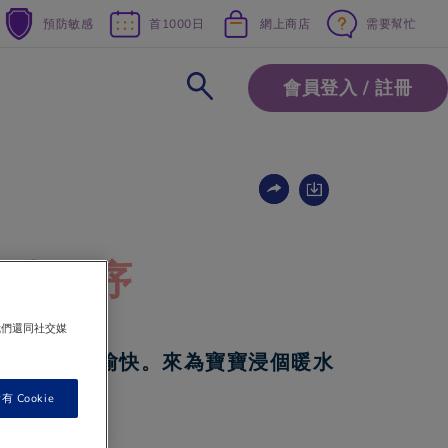
預防敏感
首1000日
網上商店
需要幫忙
會員登入 / 註冊
換片程序
我們還同社交媒
，寶寶心情愉快。來為寶寶浸個暖水
爽！
 Cookie