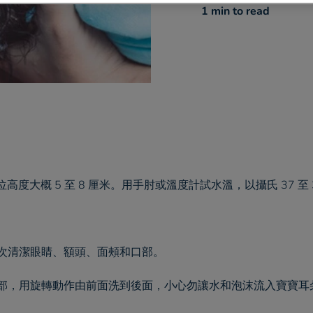
1 min
to read
度大概 5 至 8 厘米。用手肘或溫度計試水溫，以攝氏 37 至 
。
次清潔眼睛、額頭、面頰和口部。
部，用旋轉動作由前面洗到後面，小心勿讓水和泡沫流入寶寶耳