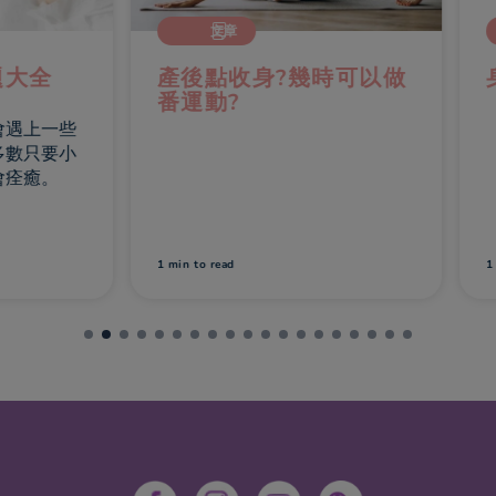
文章
全
產後點收身?幾時可以做
身體
番運動?
上一些
只要小
癒。
1 min
to read
1 min
t